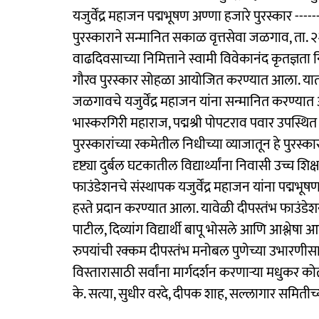
यजुर्वेंद्र महाजन पद्मभूषण अण्णा हजारे पुरस्कार ---
पुरस्काराने सन्मानित सकाळ वृत्तसेवा जळगाव, ता. २२ 
वाढदिवसाच्या निमित्ताने स्वामी विवेकानंद कृतज्ञत
गौरव पुरस्कार सोहळा आयोजित करण्यात आला. यात यं
जळगावचे यजुर्वेंद्र महाजन यांना सन्‍मानित करण्य
भास्करगिरी महाराज, पद्मश्री पोपटराव पवार उपस्थित 
पुरस्कारांच्या रकमेतील निधीच्या व्याजातून हे पुरस्क
दृष्ट्या दुर्बल घटकातील विद्यार्थ्यांना निवासी उच्च शिक
फाउंडेशनचे संस्थापक यजुर्वेंद्र महाजन यांना पद्मभू
हस्ते प्रदान करण्यात आला. यावेळी दीपस्तंभ फाउंडेश
पाटील, दिव्यांग विद्यार्थी बापू भोसले आणि आश्लेषा 
रुपयांची रक्कम दीपस्तंभ मनोबल पुणेच्या उभारणीसाठ
विस्तारासाठी सर्वांना मार्गदर्शन करणाऱ्या मधुकर 
के. सत्या, सुधीर वरदे, दीपक शाह, सल्लागार समितीच्