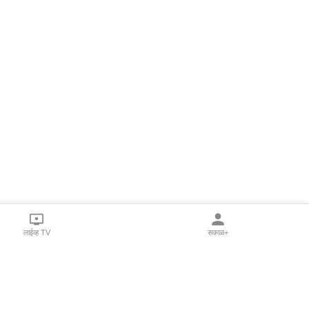
लाईव्ह TV
सकाळ+