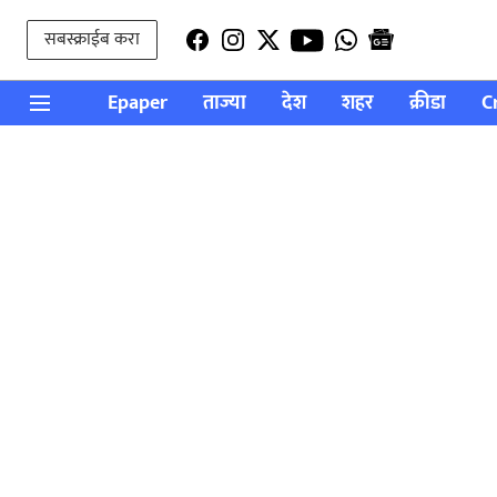
सबस्क्राईब करा
Epaper
ताज्या
देश
शहर
क्रीडा
C