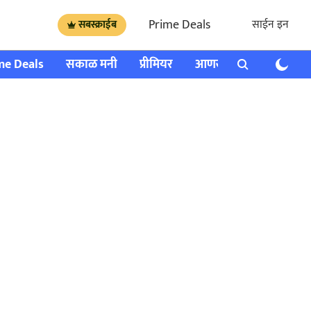
Prime Deals
साईन इन
सबस्क्राईब
me Deals
सकाळ मनी
प्रीमियर
आणखी
राशी भविष्य