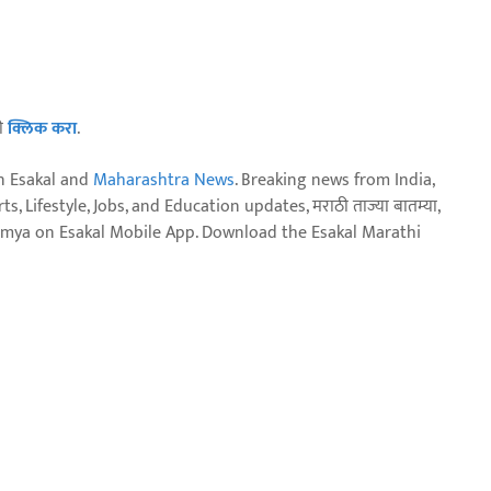
ठी
क्लिक करा
.
n Esakal and
Maharashtra News
. Breaking news from India,
, Lifestyle, Jobs, and Education updates, मराठी ताज्या बातम्या,
aja batmya on Esakal Mobile App. Download the Esakal Marathi