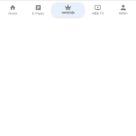
सबस्क्राईब
Home
E-Paper
लाईव्ह TV
सकाळ+
⌄
Marathi News
⌄
About Esakal
⌄
Digital Products
⌄
Sakal Programs
⌄
Print Products