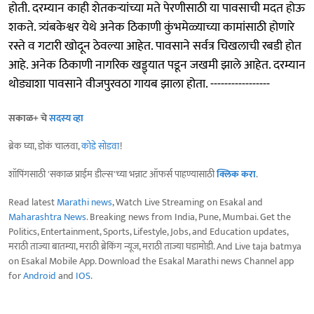
होती. दरम्यान काही शेतकऱ्यांच्या मते पेरणीसाठी या पावसाची मदत होऊ
शकते. त्र्यंबकेश्वर येथे अनेक ठिकाणी कुंभमेळ्याच्या कामांसाठी होणारे
रस्ते व गटारी खोदून ठेवल्या आहेत. पावसाने सर्वत्र चिखलाची रबडी होत
आहे. अनेक ठिकाणी नागरिक खड्ड्यात पडून जखमी झाले आहेत. दरम्यान
थोड्याशा पावसाने वीजपुरवठा गायब झाला होता. -----------------
सकाळ+ चे
सदस्य व्हा
ब्रेक घ्या, डोकं चालवा,
कोडे सोडवा
!
शॉपिंगसाठी 'सकाळ प्राईम डील्स'च्या भन्नाट ऑफर्स पाहण्यासाठी
क्लिक करा
.
Read latest
Marathi news
, Watch Live Streaming on Esakal and
Maharashtra News
. Breaking news from India, Pune, Mumbai. Get the
Politics, Entertainment, Sports, Lifestyle, Jobs, and Education updates,
मराठी ताज्या बातम्या, मराठी ब्रेकिंग न्यूज, मराठी ताज्या घडामोडी. And Live taja batmya
on Esakal Mobile App. Download the Esakal Marathi news Channel app
for
Android
and
IOS
.