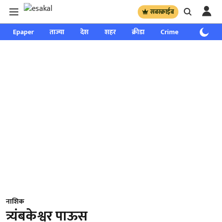
सबस्क्राईब
Epaper
ताज्या
देश
शहर
क्रीडा
Crime
साप्ताहिक
नाशिक
त्र्यंबकेश्वर पाऊस