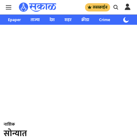
सबस्क्राईब
Epaper
ताज्या
देश
शहर
क्रीडा
Crime
साप्ताहिक
नाशिक
सोन्यात