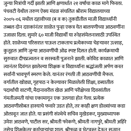
जुन्या मित्रांची गर्दी झाली आणि क्षणार्धात २१ वर्षांचा काळ मागे फिरला.
पंचवटी येथील तरुण ऐक्य मंडळ संचलित श्रीराम विद्यालयाच्या
२००५-०६ मधील दहावीच्या (ब व क) तुकडीतील माजी विद्यार्थ्यांनी
तब्बल दोन दशकांनंतर शाळेत पुन्हा एकत्र येत बालपणीच्या आठवणींना
उजाळा दिला. सुमारे ६० माजी विद्यार्थी या स्नेहसंमेलनासाठी उपस्थित
होते. शाळेच्या परिसरात पाऊल टाकताच प्रत्येकाच्या चेहऱ्यावर उत्साह,
कुतूहल आणि जुन्या आठवणींची ओढ स्पष्ट दिसत होती. कार्यक्रमाची
सुरुवात दीपप्रज्वलन व सरस्वती पूजनाने झाली. कोविड काळात आणि
त्यानंतर दिवंगत झालेल्या शिक्षक व विद्यार्थ्यांना श्रद्धांजली अर्पण करत
सर्वांनी भावपूर्ण स्मरण केले. यानंतर रंगली ती आठवणींची मैफल.
वर्गातील खोड्या, गृहपाठ न केल्यावर मिळालेली शिक्षा, डब्यातील
पदार्थांची वाटणी, मैदानावरील खेळ आणि परीक्षेच्या दिवसांतील
गंमतीजमती यांचा एकामागून एक उलगडा होत गेला. प्रत्येक
आठवणीसोबत हास्याचे फवारे उडत होते, तर काही क्षण डोळ्यांच्या कडा
ओलावून जात होते. या प्रसंगी संस्थेचे सचिव मुखेडकर, मुख्याध्यापक
उमेश आठवणे, पाटील सर, श्रीमती फोकणे, श्रीमती नागपुरे, श्रीमती अहिरे
तसेच शिक्षकेतर कर्मचाऱ्यांचा शाल, श्रीफळ व भेटवस्तू देऊन सन्मान