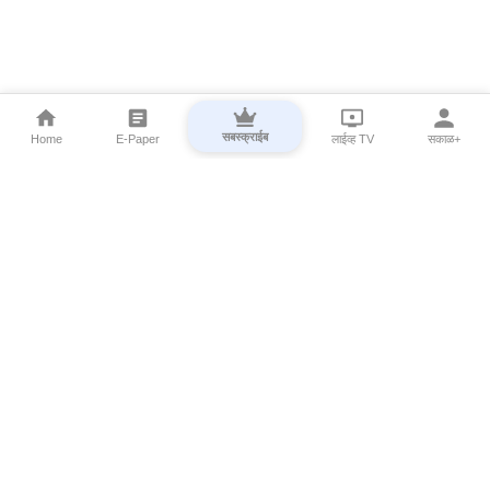
सबस्क्राईब
Home
E-Paper
लाईव्ह TV
सकाळ+
⌄
Marathi News
⌄
About Esakal
⌄
Digital Products