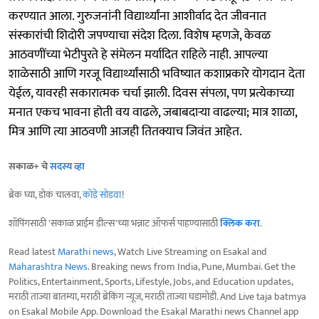
करण्यात आला. गुरुजनांनी विद्यार्थ्यांना आशीर्वाद देत जीवनात
संस्कारांची शिदोरी जपण्याचा संदेश दिला. विशेष म्हणजे, केवळ
आठवणींच्या भेटीपुरते हे संमेलन मर्यादित राहिले नाही. आपल्या
शाळेसाठी आणि गरजू विद्यार्थ्यांसाठी भविष्यात कशाप्रकारे योगदान देता
येईल, यावरही सकारात्मक चर्चा झाली. दिवस संपला, पण प्रत्येकाच्या
मनात एकच भावना होती वय वाढले, जबाबदाऱ्या वाढल्या; मात्र शाळा,
मित्र आणि त्या आठवणी आजही तितक्याच जिवंत आहेत.
सकाळ+ चे
सदस्य व्हा
ब्रेक घ्या, डोकं चालवा,
कोडे सोडवा
!
शॉपिंगसाठी 'सकाळ प्राईम डील्स'च्या भन्नाट ऑफर्स पाहण्यासाठी
क्लिक करा
.
Read latest
Marathi news
, Watch Live Streaming on Esakal and
Maharashtra News
. Breaking news from India, Pune, Mumbai. Get the
Politics, Entertainment, Sports, Lifestyle, Jobs, and Education updates,
मराठी ताज्या बातम्या, मराठी ब्रेकिंग न्यूज, मराठी ताज्या घडामोडी. And Live taja batmya
on Esakal Mobile App. Download the Esakal Marathi news Channel app