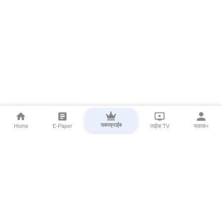
सबस्क्राईब
Home
E-Paper
लाईव्ह TV
सकाळ+