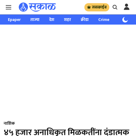
सबस्क्राईब
Epaper
ताज्या
देश
शहर
क्रीडा
Crime
साप्ताहिक
नाशिक
४५ हजार अनाधिकृत मिळकतींना दंडात्मक