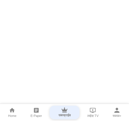
सबस्क्राईब
Home
E-Paper
लाईव्ह TV
सकाळ+