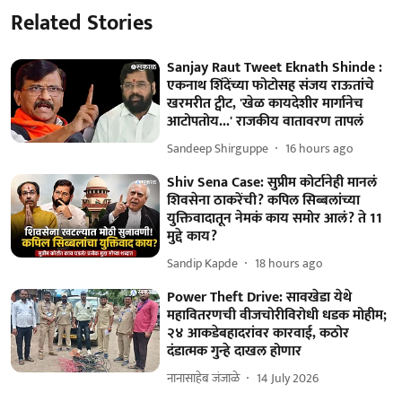
Related Stories
Sanjay Raut Tweet Eknath Shinde :
एकनाथ शिंदेंच्या फोटोसह संजय राऊतांचे
खरमरीत ट्वीट, 'खेळ कायदेशीर मार्गानेच
आटोपतोय...' राजकीय वातावरण तापलं
Sandeep Shirguppe
16 hours ago
Shiv Sena Case: सुप्रीम कोर्टानेही मानलं
शिवसेना ठाकरेंची? कपिल सिब्बलांच्या
युक्तिवादातून नेमकं काय समोर आलं? ते 11
मुद्दे काय?
Sandip Kapde
18 hours ago
Power Theft Drive: सावखेडा येथे
महावितरणची वीजचोरीविरोधी धडक मोहीम;
२४ आकडेबहादरांवर कारवाई, कठोर
दंडात्मक गुन्हे दाखल होणार
नानासाहेब जंजाळे
14 July 2026