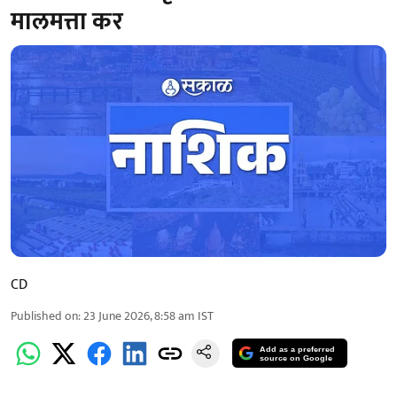
मालमत्ता कर
CD
Published on
:
23 June 2026, 8:58 am
IST
Add as a preferred
source on Google