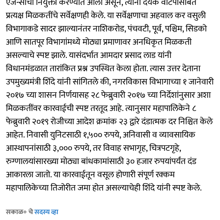
एजन्सींची नियुक्ती करण्यात आली असून, त्यांनी देयक वाटपासोबत
प्रत्यक्ष मिळकतींचे सर्वेक्षणही केले. या सर्वेक्षणाचा अहवाल कर वसुली
विभागाकडे सादर झाल्यानंतर नाशिकरोड, पंचवटी, पूर्व, पश्चिम, सिडको
आणि सातपूर विभागांमध्ये मोठ्या प्रमाणावर अनधिकृत मिळकती
असल्याचे स्पष्ट झाले. यासंदर्भात आमदार प्रसाद लाड यांनी
विधानमंडळात तारांकित प्रश्न उपस्थित केला होता. त्यास उत्तर देताना
उपमुख्यमंत्री शिंदे यांनी सांगितले की, नगरविकास विभागाच्या १ जानेवारी
२०१७ च्या शासन निर्णयासह २८ फेब्रुवारी २०१७ च्या निर्देशांनुसार अशा
मिळकतींवर कारवाईची स्पष्ट तरतूद आहे. त्यानुसार महापालिकेने ८
फेब्रुवारी २०१९ रोजीच्या आदेश क्रमांक २३ द्वारे दंडात्मक दर निश्चित केले
आहेत. निवासी युनिटसाठी १,५०० रुपये, अनिवासी व व्यावसायिक
आस्थापनांसाठी ३,००० रुपये, तर विवाह सभागृह, चित्रपटगृहे,
रुग्णालयांसारख्या मोठ्या बांधकामांसाठी ३० हजार रुपयांपर्यंत दंड
आकारला जातो. या कारवाईतून वसूल होणारी संपूर्ण रक्कम
महापालिकेच्या तिजोरीत जमा होत असल्याचेही शिंदे यांनी स्पष्ट केले.
सकाळ+ चे
सदस्य व्हा