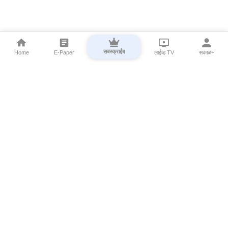
सबस्क्राईब
Home
E-Paper
लाईव्ह TV
सकाळ+
⌄
Marathi News
⌄
About Esakal
⌄
Digital Products