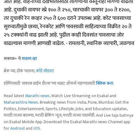
जात आहे. वाहनांच्या देखभालीसाठी लागणाऱ्या वस्तूंनाही मागणी वाढली
आहे. दुचाकी वायपर स्प्रे १०० ते २५०, चारचाकी वायपर ३०० ते १२००,
तर दुचाकी रेन कव्हर २५० ते ६०० दराने उपलब्ध आहे. कोट पावसाच्या
सुरुवातीमुळे छत्र्या, रेनकोट आणि पावसाळी साहित्याच्या विक्रीत २० ते
२५ टक्क्यांनी वाढ झाली आहे. पुढील काही दिवसांत पावसाचा जोर
वाढल्यास मागणी आणखी वाढेल. - रामलानी, स्थानिक व्यापारी, जळगाव
सकाळ+ चे
सदस्य व्हा
ब्रेक घ्या, डोकं चालवा,
कोडे सोडवा
!
शॉपिंगसाठी 'सकाळ प्राईम डील्स'च्या भन्नाट ऑफर्स पाहण्यासाठी
क्लिक करा
.
Read latest
Marathi news
, Watch Live Streaming on Esakal and
Maharashtra News
. Breaking news from India, Pune, Mumbai. Get the
Politics, Entertainment, Sports, Lifestyle, Jobs, and Education updates,
मराठी ताज्या बातम्या, मराठी ब्रेकिंग न्यूज, मराठी ताज्या घडामोडी. And Live taja batmya
on Esakal Mobile App. Download the Esakal Marathi news Channel app
for
Android
and
IOS
.