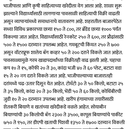
भाजीपाला आणि कृषी साहित्याच्या खरेदीला वेग आला आहे. शाळा सुरू
झाल्याने विद्यार्थ्यांसाठी लागणाऱ्या पावसाळी साहित्याची विक्री वाढली
असून व्यापाऱ्यांमध्ये समाधानाचे वातावरण आहे. शहरातील बाजारपेठेत
सध्या विविध प्रकारच्या छत्र्या १५० ते ८००, तर ब्रँडेड छत्र्या १००० पर्यंत
विकल्या जात आहेत. विद्यार्थ्यांसाठी रेनकोट २५० ते ६००, तर प्रौढांसाठी
५०० ते १५०० दरम्यान उपलब्ध आहेत. गमबूटची किंमत २५० ते ७००
असून वॉटरप्रूफ शालेय बॅग कव्हर ५० ते २०० दराने विकले जात आहेत.
पावसाळ्यामुळे गरम खाद्यपदार्थांच्या विक्रीतही वाढ झाली आहे. चहाचा
कप १० ते १५, कॉफी २० ते ३०, कांदा भजी ४० ते ६० प्लेट, बटाटा वडा
१५ ते २० नग दराने विकले जात आहे. भाजीपाल्याच्या बाजारातही
दरांमध्ये चढ-उतार दिसून येत आहेत. टोमॅटो ३० ते ५० किलो, बटाटा २५
ते ३५ किलो, कांदा २० ते ३० किलो, भेंडी ५० ते ६० किलो, कोथिंबीरची
जुडी १० ते २० दरम्यान उपलब्ध आहे. खरीप हंगामाच्या तयारीसाठी
शेतकरी बियाणे व खतांच्या खरेदीकडे वळले आहेत. सोयाबीन
बियाण्यांची ३० किलोची बॅग २३०० ते ३५००, कापूस बियाण्यांचे पाकीट
७५० ते ९५०, तर डीएपी खताची पिशवी १३५० ते १७०० दरम्यान विकली