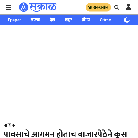
सबस्क्राईब
Epaper
ताज्या
देश
शहर
क्रीडा
Crime
साप्ताहिक
नाशिक
पावसाचे आगमन होताच बाजारपेठेने कुस