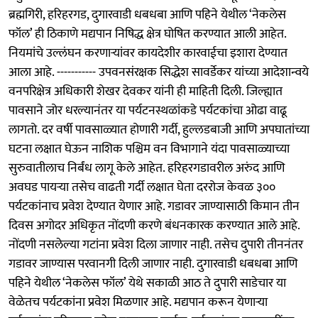
ब्रह्मगिरी, हरिहरगड, दुगारवाडी धबधबा आणि पहिने येथील ‘नेकलेस
फॉल’ ही ठिकाणे मद्यपान निषिद्ध क्षेत्र घोषित करण्यात आली आहेत.
नियमांचे उल्लंघन करणाऱ्यांवर कायदेशीर कारवाईचा इशारा देण्यात
आला आहे. ----------- उपवनसंरक्षक सिद्धेश सावर्डेकर यांच्या आदेशान्वये
वनपरिक्षेत्र अधिकारी शेखर देवकर यांनी ही माहिती दिली. जिल्ह्यात
पावसाने जोर धरल्यानंतर या पर्यटनस्थळांकडे पर्यटकांचा ओढा वाढू
लागतो. दर वर्षी पावसाळ्यात होणारी गर्दी, हुल्लडबाजी आणि अपघातांच्या
घटना लक्षात घेऊन नाशिक पश्चिम वन विभागाने यंदा पावसाळ्याच्या
सुरुवातीलाच निर्बंध लागू केले आहेत. हरिहरगडावरील अरुंद आणि
अवघड पायऱ्या तसेच वाढती गर्दी लक्षात घेता दररोज केवळ ३००
पर्यटकांनाच प्रवेश देण्यात येणार आहे. गडावर जाण्यासाठी किमान तीन
दिवस अगोदर अधिकृत नोंदणी करणे बंधनकारक करण्यात आले आहे.
नोंदणी नसलेल्या गटांना प्रवेश दिला जाणार नाही. तसेच दुपारी तीननंतर
गडावर जाण्यास परवानगी दिली जाणार नाही. दुगारवाडी धबधबा आणि
पहिने येथील ‘नेकलेस फॉल’ येथे सकाळी आठ ते दुपारी साडेचार या
वेळेतच पर्यटकांना प्रवेश मिळणार आहे. मद्यपान करून येणाऱ्या