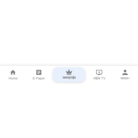
सबस्क्राईब
Home
E-Paper
लाईव्ह TV
सकाळ+
⌄
Marathi News