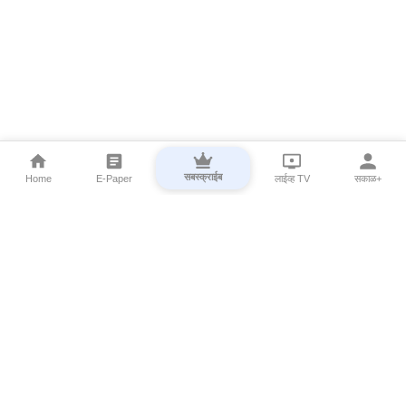
सबस्क्राईब
Home
E-Paper
लाईव्ह TV
सकाळ+
⌄
Marathi News
⌄
About Esakal