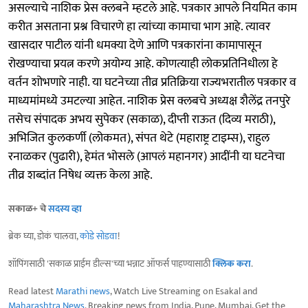
असल्याचे नाशिक प्रेस क्लबने म्हटले आहे. पत्रकार आपले नियमित काम
करीत असताना प्रश्न विचारणे हा त्यांच्या कामाचा भाग आहे. त्यावर
खासदार पाटील यांनी धमक्या देणे आणि पत्रकारांना कामापासून
रोखण्याचा प्रयत्न करणे अयोग्य आहे. कोणत्याही लोकप्रतिनिधीला हे
वर्तन शोभणारे नाही. या घटनेच्या तीव्र प्रतिक्रिया राज्यभरातील पत्रकार व
माध्यमांमध्ये उमटल्या आहेत. नाशिक प्रेस क्लबचे अध्यक्ष शैलेंद्र तनपुरे
तसेच संपादक अभय सुपेकर (सकाळ), दीप्ती राऊत (दिव्य मराठी),
अभिजित कुलकर्णी (लोकमत), संपत थेटे (महाराष्ट्र टाइम्स), राहुल
रनाळकर (पुढारी), हेमंत भोसले (आपलं महानगर) आदींनी या घटनेचा
तीव्र शब्दांत निषेध व्यक्त केला आहे.
सकाळ+ चे
सदस्य व्हा
ब्रेक घ्या, डोकं चालवा,
कोडे सोडवा
!
शॉपिंगसाठी 'सकाळ प्राईम डील्स'च्या भन्नाट ऑफर्स पाहण्यासाठी
क्लिक करा
.
Read latest
Marathi news
, Watch Live Streaming on Esakal and
Maharashtra News
. Breaking news from India, Pune, Mumbai. Get the