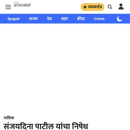
सबस्क्राईब
Epaper
ताज्या
देश
शहर
क्रीडा
Crime
साप्ताहिक
नाशिक
संजयदिना पाटील यांचा निषेध