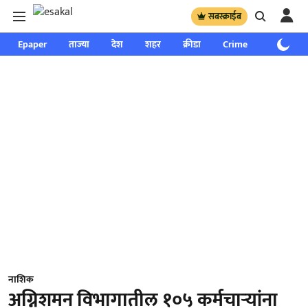
सबस्क्राईब
Epaper
ताज्या
देश
शहर
क्रीडा
Crime
साप्ताहिक
नाशिक
अग्निशमन विभागातील १०५ कर्मचाऱ्यांना