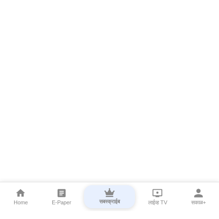
सबस्क्राईब
Home
E-Paper
लाईव्ह TV
सकाळ+