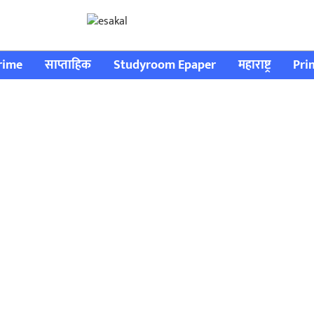
rime
साप्ताहिक
Studyroom Epaper
महाराष्ट्र
Pri