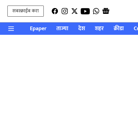
सबस्क्राईब करा
Epaper
ताज्या
देश
शहर
क्रीडा
C