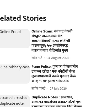
elated Stories
Online Scam: बनावट कंपनी
ॲपद्वारे वारूळवाडीतील
व्यवसायिकाची १.९३ कोटींची
फसवणूक; ५७ जणांविरुद्ध
नारायणगाव पोलिसांत गुन्हा
रवींद्र पाटे
04 August 2026
Pune Police: पुण्यात पोलिसांनीच
टाकला दरोडा? एक कोटींची कॅश
लुबाडण्यासाठी नवले पुलावर केलं
कांड; 'असा' झाला भांडाफोड
संतोष कानडे
27 July 2026
Duplicate Notes : सावधान,
बाजारात पाचशेच्या बनावट नोटा! ९७
हजारांच्या बनावट नोटांसह तिघे जेरबंद