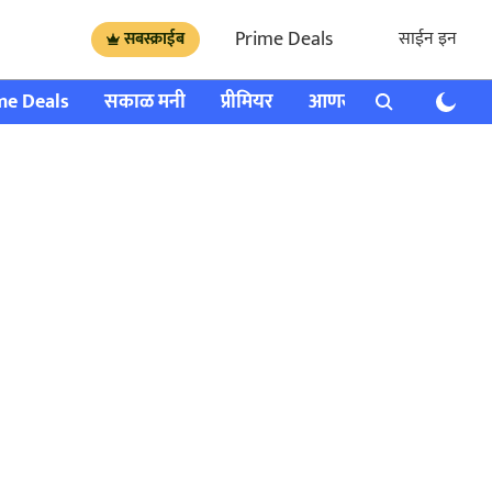
Prime Deals
साईन इन
सबस्क्राईब
me Deals
सकाळ मनी
प्रीमियर
आणखी
राशी भविष्य