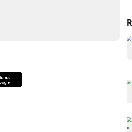
R
ferred
oogle