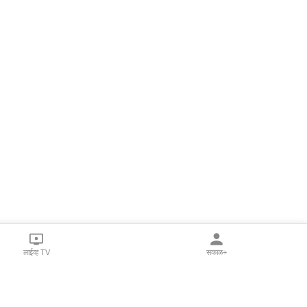
लाईव्ह TV
सकाळ+