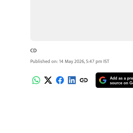
CD
Published on
:
14 May 2026, 5:47 pm
IST
Add as a pre
source on G