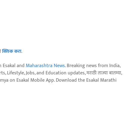
ठी
क्लिक करा
.
n Esakal and
Maharashtra News
. Breaking news from India,
, Lifestyle, Jobs, and Education updates, मराठी ताज्या बातम्या,
aja batmya on Esakal Mobile App. Download the Esakal Marathi