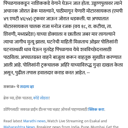
पिंपळगावकडून नाशिककडे वेगाने घेऊन जात होता. उड्डाणपुलावर त्याने
अचानक जोरात ब्रेक मारल्याने, पाठीमागून येणारी मोटारसायकल (एमपी
४९ एमटी ४६५४) ट्रकवर जाऊन जोरात धडकली. या अपघातात
मोटारसायकल चालक राजा मनोज रजक (वय १८, रा. कटीया, ता.
शिवणी, मध्यप्रदेश) याच्या डोक्याला व छातीला जबर मार लागल्याने
त्याचा जागीच मृत्यू झाला. घटनेची माहिती मिळताच ओझर पोलिसांनी
घटनास्थळी धाव घेऊन मृतदेह पिंपळगाव येथे शवविच्छेदनासाठी
पाठविला. अपघातग्रस्त वाहने बाजूला करून वाहतूक सुरळीत करण्यात
आली आहे. पोलिसांनी ट्रकचालक अहिरे याच्याविरुद्ध गुन्हा दाखल केला
असून, पुढील तपास हवालदार कराड करत आहेत. --
सकाळ+ चे
सदस्य व्हा
ब्रेक घ्या, डोकं चालवा,
कोडे सोडवा
!
शॉपिंगसाठी 'सकाळ प्राईम डील्स'च्या भन्नाट ऑफर्स पाहण्यासाठी
क्लिक करा
.
Read latest
Marathi news
, Watch Live Streaming on Esakal and
Maharashtra News
. Breaking news from India, Pune, Mumbai. Get the