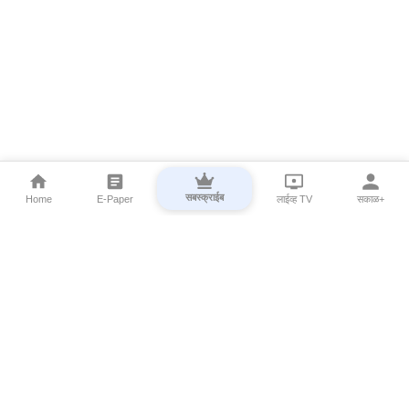
सबस्क्राईब
Home
E-Paper
लाईव्ह TV
सकाळ+
⌄
Marathi News