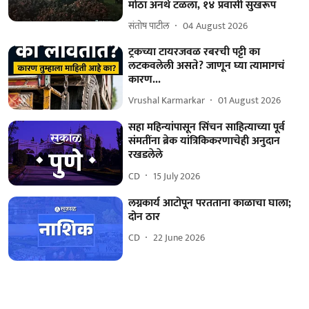
मोठा अनर्थ टळला, १४ प्रवासी सुखरूप
संतोष पाटील
04 August 2026
ट्रकच्या टायरजवळ रबरची पट्टी का
लटकवलेली असते? जाणून घ्या त्यामागचं
कारण...
Vrushal Karmarkar
01 August 2026
सहा महिन्यांपासून सिंचन साहित्याच्या पूर्व
संमतींना ब्रेक यांत्रिकि‍करणाचेही अनुदान
रखडलेले
CD
15 July 2026
​लग्नकार्य आटोपून परतताना काळाचा घाला;
दोन ठार
CD
22 June 2026