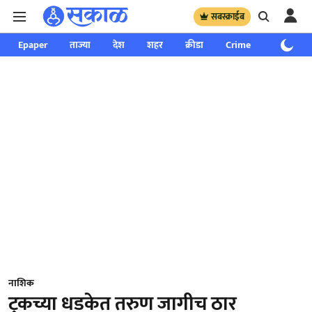
सबस्क्राईब
Epaper
ताज्या
देश
शहर
क्रीडा
Crime
साप्ताहिक
नाशिक
ट्रकच्या धडकेत तरुण जागीच ठार