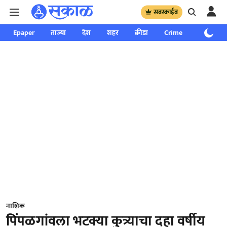
सबस्क्राईब
Epaper
ताज्या
देश
शहर
क्रीडा
Crime
साप्ताहिक
नाशिक
पिंपळगांवला भटक्या कुत्र्याचा दहा वर्षीय