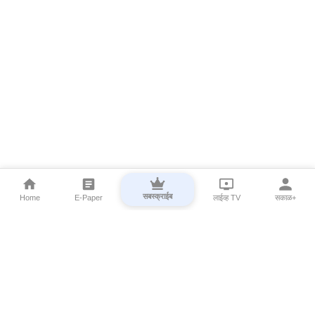
सबस्क्राईब
Home
E-Paper
लाईव्ह TV
सकाळ+