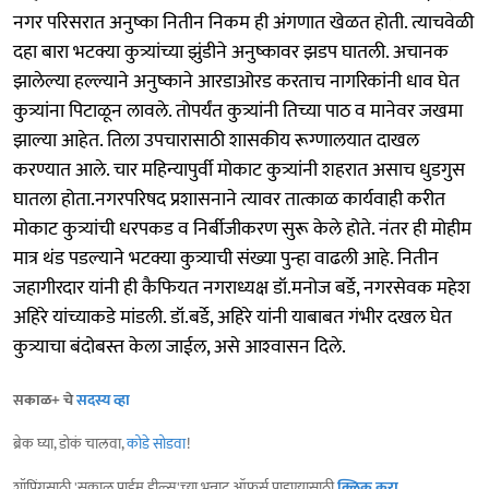
नगर परिसरात अनुष्का नितीन निकम ही अंगणात खेळत होती. त्याचवेळी
दहा बारा भटक्या कुत्र्यांच्या झुंडीने अनुष्कावर झडप घातली. अचानक
झालेल्या हल्ल्याने अनुष्काने आरडाओरड करताच नागरिकांनी धाव घेत
कुत्र्यांना पिटाळून लावले. तोपर्यंत कुत्र्यांनी तिच्या पाठ व मानेवर जखमा
झाल्या आहेत. तिला उपचारासाठी शासकीय रूग्णालयात दाखल
करण्यात आले. चार महिन्यापुर्वी मोकाट कुत्र्यांनी शहरात असाच धुडगुस
घातला होता.नगरपरिषद प्रशासनाने त्यावर तात्काळ कार्यवाही करीत
मोकाट कुत्र्यांची धरपकड व निर्बीजीकरण सुरू केले होते. नंतर ही मोहीम
मात्र थंड पडल्याने भटक्या कुत्र्याची संख्या पुन्हा वाढली आहे. नितीन
जहागीरदार यांनी ही कैफियत नगराध्यक्ष डॉ.मनोज बर्डे, नगरसेवक महेश
अहिरे यांच्याकडे मांडली. डॉ.बर्डे, अहिरे यांनी याबाबत गंभीर दखल घेत
कुत्र्याचा बंदोबस्त केला जाईल, असे आश्‍वासन दिले.
सकाळ+ चे
सदस्य व्हा
ब्रेक घ्या, डोकं चालवा,
कोडे सोडवा
!
शॉपिंगसाठी 'सकाळ प्राईम डील्स'च्या भन्नाट ऑफर्स पाहण्यासाठी
क्लिक करा
.