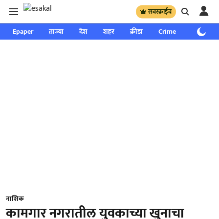
सबस्क्राईब
Epaper
ताज्या
देश
शहर
क्रीडा
Crime
साप्ताहिक
नाशिक
कामगार नगरातील युवकाच्या खुनाचा