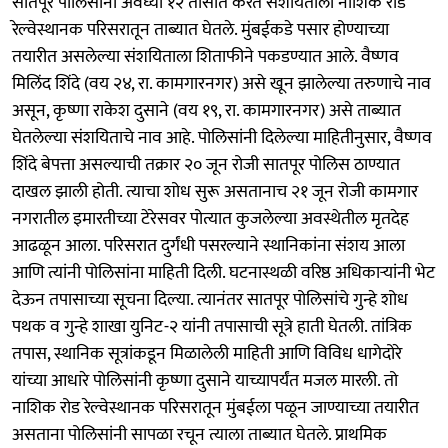
सातपूर पोलिसांनी अवघ्या १२ तासांत करत संशयिताला नाशिक रोड
रेल्वेस्थानक परिसरातून ताब्यात घेतले. मुंबईकडे पसार होण्याच्या
तयारीत असलेल्या संशयिताला शिताफीने पकडण्यात आले. वैष्णव
मिलिंद शिंदे (वय २४, रा. कामगारनगर) असे खून झालेल्या तरुणाचे नाव
असून, कृष्णा राकेश दुसाने (वय १९, रा. कामगारनगर) असे ताब्यात
घेतलेल्या संशयिताचे नाव आहे. पोलिसांनी दिलेल्या माहितीनुसार, वैष्णव
शिंदे बेपत्ता असल्याची तक्रार २० जून रोजी सातपूर पोलिस ठाण्यात
दाखल झाली होती. त्याचा शोध सुरू असतानाच २१ जून रोजी कामगार
नगरातील इमारतीच्या टेरेसवर पोत्यात कुजलेल्या अवस्थेतील मृतदेह
आढळून आला. परिसरात दुर्गंधी पसरल्याने स्थानिकांना संशय आला
आणि त्यांनी पोलिसांना माहिती दिली. घटनास्थळी वरिष्ठ अधिकाऱ्यांनी भेट
देऊन तपासाच्या सूचना दिल्या. त्यानंतर सातपूर पोलिसांचे गुन्हे शोध
पथक व गुन्हे शाखा युनिट-२ यांनी तपासाची सूत्रे हाती घेतली. तांत्रिक
तपास, स्थानिक सूत्रांकडून मिळालेली माहिती आणि विविध धागेदोरे
यांच्या आधारे पोलिसांनी कृष्णा दुसाने याच्यापर्यंत मजल मारली. तो
नाशिक रोड रेल्वेस्थानक परिसरातून मुंबईला पळून जाण्याच्या तयारीत
असताना पोलिसांनी सापळा रचून त्याला ताब्यात घेतले. प्राथमिक