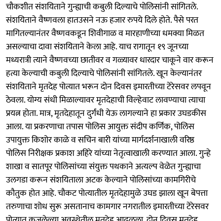
चौकशीत संशयिताने गुन्ह्याची कबुली दिल्याचे पोलिसांनी सांगितले.
संशयिताने वैष्णवला हातउसने नऊ हजार रुपये दिले होते. पैसे परत
मागितल्यानंतर वैष्णवकडून शिवीगाळ व मारहाणीच्या धमक्या मिळत
असल्याचा दावा संशयिताने केला आहे. याच रागातून १९ जूनच्या
मध्यरात्री त्याने वैष्णवच्या छातीवर व गळ्यावर धारदार चाकूने वार करून
हत्या केल्याची कबुली दिल्याचे पोलिसांनी सांगितले. खून केल्यानंतर
संशयिताने मृतदेह पोत्यात भरून दोन दिवस इमारतीच्या टेरेसवर लपवून
ठेवला. योग्य संधी मिळाल्यावर मृतदेहाची विल्हेवाट लावण्याचा त्याचा
प्रयत्न होता. मात्र, मृतदेहातून दुर्गंधी येऊ लागल्याने हा प्रकार उघडकीस
आला. या प्रकरणाचा तपास पोलिस आयुक्त संदीप कर्णिक, पोलिस
उपायुक्त किशोर काळे व सचिन बारी यांच्या मार्गदर्शनाखाली वरिष्ठ
पोलिस निरीक्षक प्रकाश अहिरे यांच्या नेतृत्वाखाली करण्यात आला. गुन्हे
शाखा व सातपूर पोलिसांच्या संयुक्त पथकाने अत्यल्प वेळेत गुन्ह्याचा
उलगडा करून संशयिताला अटक केल्याने पोलिसांच्या कामगिरीचे
कौतुक होत आहे. चौकट पोत्यातील मृतदेहामुळे उघड झाला खून बेपत्ता
तरुणाचा शोध सुरू असतानाच कामगार नगरातील इमारतीच्या टेरेसवर
पोत्यात कुजलेल्या अवस्थेतील मृतदेह आढळला. दोन दिवस मृतदेह