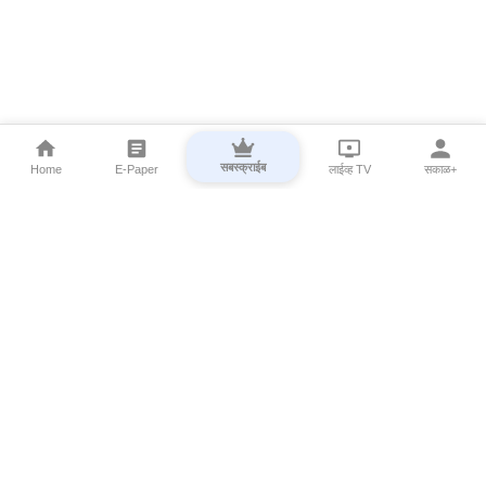
सबस्क्राईब
Home
E-Paper
लाईव्ह TV
सकाळ+
⌄
Marathi News
⌄
About Esakal