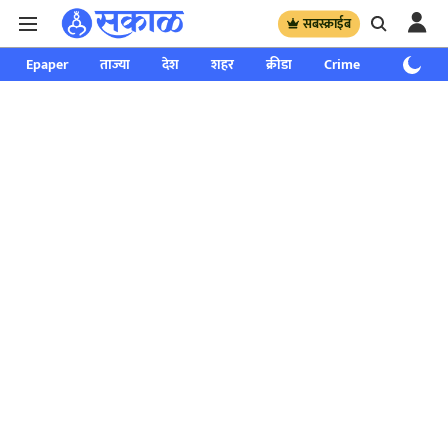
सबस्क्राईब
Epaper
ताज्या
देश
शहर
क्रीडा
Crime
साप्ताहिक