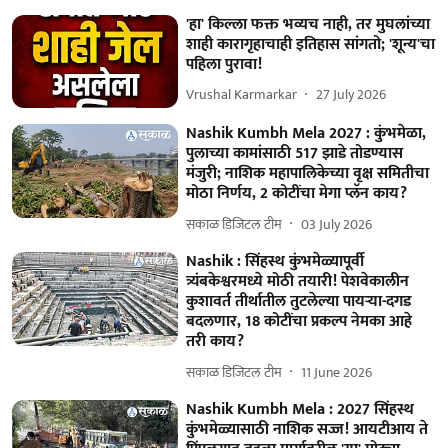
'हा' किल्ला फक्त भव्यच नाही, तर मुघलांच्या
शाही कारागृहाचाही इतिहास सांगतो; 'शून्य'चा
पहिला पुरावा!
Vrushal Karmarkar
27 July 2026
Nashik Kumbh Mela 2027 : कुंभमेळा,
पुलाच्या कामांसाठी 517 झाडे तोडण्यास
मंजुरी; नाशिक महापालिकेच्या वृक्ष समितीचा
मोठा निर्णय, 2 कोटींचा मेगा प्लॅन काय?
सकाळ डिजिटल टीम
03 July 2026
Nashik : सिंहस्थ कुंभमेळ्यापूर्वी
त्र्यंबकेश्वरमध्ये मोठी तयारी! पेशवेकालीन
कुशावर्त तीर्थातील तुटलेल्या पायऱ्या-दगड
बदलणार, 18 कोटींचा प्रकल्प नेमका आहे
तरी काय?
सकाळ डिजिटल टीम
11 June 2026
Nashik Kumbh Mela : 2027 सिंहस्थ
कुंभमेळ्यासाठी नाशिक सज्ज! आयटीआय ते