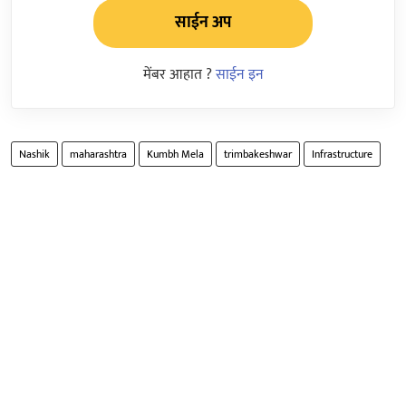
साईन अप
मेंबर आहात ?
साईन इन
Nashik
maharashtra
Kumbh Mela
trimbakeshwar
Infrastructure