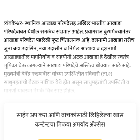
त्र्यंबकेश्वर- स्थानिक आखाडा परिषदेसह अखिल भारतीय आखाडा
परिषदेबाबत येथील सगळेच संभ्रमात आहेत. प्रयागराज कुंभमेळ्यानंतर
आखाडा परिषदेत पडलेली फूट चिंताजनक आहे. दशनामी आखाडा तसेच
जुना बडा उदासिन, नया उदासीन व निर्मल आखाडा व दशनामी
आखाड्यातील महानिर्वाण व सहयोगी अटल आखाडा हे देखील स्वतंत्र
भूमिका घेऊ लागल्याने आखाडा परिषदेचे अस्तित्व धोक्यात आले आहे.
मुख्यमंत्री देवेंद्र फडणवीस यांच्या उपस्थितीत रविवारी (ता.१)
साधुमहंतांची बैठक नाशिक येथे होत असून साधुमहंतांची उपस्थिती व
मागणी यावरून नेमके चित्र स्पष्ट होईल.
साईन अप करा आणि वाचकांसाठी लिहिलेल्या खास
कन्टेन्टचा मिळवा अमर्याद ॲक्सेस