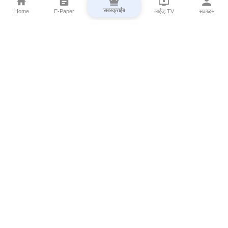
सबस्क्राईब
Home
E-Paper
लाईव्ह TV
सकाळ+
⌄
Marathi News
⌄
About Esakal
⌄
Digital Products
⌄
Sakal Programs
⌄
Print Products