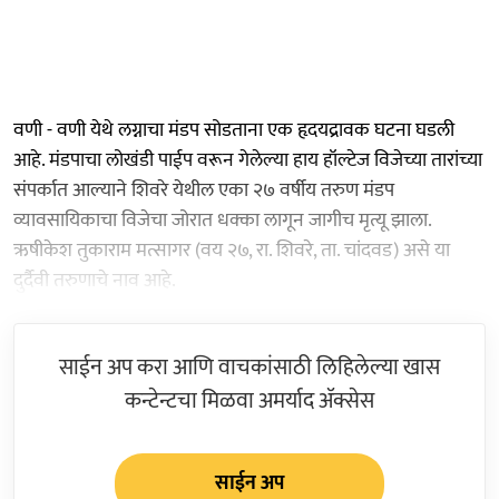
वणी - वणी येथे लग्नाचा मंडप सोडताना एक हृदयद्रावक घटना घडली
आहे. मंडपाचा लोखंडी पाईप वरून गेलेल्या हाय हॉल्टेज विजेच्या तारांच्या
संपर्कात आल्याने शिवरे येथील एका २७ वर्षीय तरुण मंडप
व्यावसायिकाचा विजेचा जोरात धक्का लागून जागीच मृत्यू झाला.
ऋषीकेश तुकाराम मत्सागर (वय २७, रा. शिवरे, ता. चांदवड) असे या
दुर्दैवी तरुणाचे नाव आहे.
साईन अप करा आणि वाचकांसाठी लिहिलेल्या खास
कन्टेन्टचा मिळवा अमर्याद ॲक्सेस
साईन अप