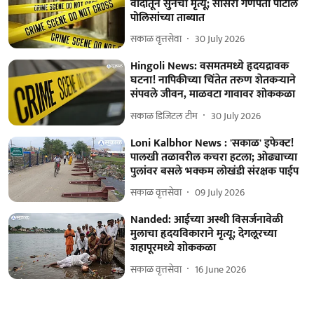
वादातून सुनेचा मृत्यू; सासरा गणपती पाटील
पोलिसांच्या ताब्यात
सकाळ वृत्तसेवा
30 July 2026
Hingoli News: वसमतमध्ये हृदयद्रावक
घटना! नापिकीच्या चिंतेत तरुण शेतकऱ्याने
संपवले जीवन, माळवटा गावावर शोककळा
सकाळ डिजिटल टीम
30 July 2026
Loni Kalbhor News : 'सकाळ' इफेक्ट!
पालखी तळावरील कचरा हटला; ओढ्याच्या
पुलांवर बसले भक्कम लोखंडी संरक्षक पाईप
सकाळ वृत्तसेवा
09 July 2026
Nanded: आईच्या अस्थी विसर्जनावेळी
मुलाचा हृदयविकाराने मृत्यू; देगलूरच्या
शहापूरमध्ये शोककळा
सकाळ वृत्तसेवा
16 June 2026