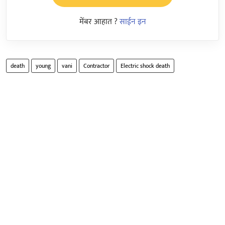
मेंबर आहात ?
साईन इन
death
young
vani
Contractor
Electric shock death