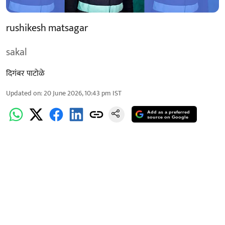
rushikesh matsagar
sakal
दिगंबर पाटोळे
Updated on
:
20 June 2026, 10:43 pm
IST
Add as a preferred
source on Google