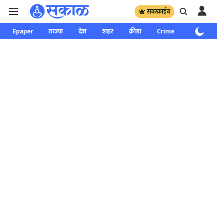
सबस्क्राईब
Epaper
ताज्या
देश
शहर
क्रीडा
Crime
साप्ताहिक