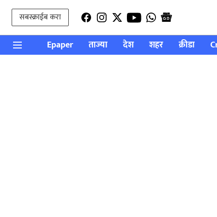
सबस्क्राईब करा
Epaper
ताज्या
देश
शहर
क्रीडा
C