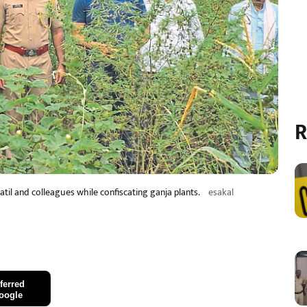
R
til and colleagues while confiscating ganja plants.
esakal
ferred
oogle