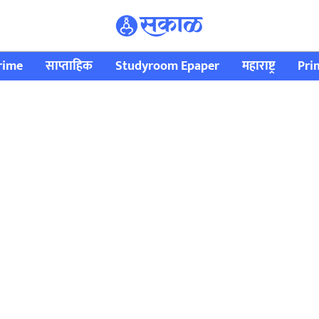
rime
साप्ताहिक
Studyroom Epaper
महाराष्ट्र
Pri