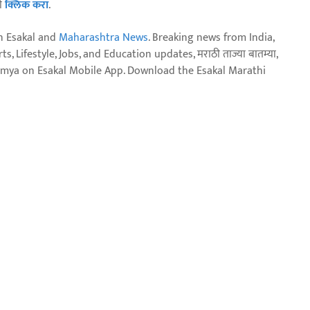
ठी
क्लिक करा
.
n Esakal and
Maharashtra News
. Breaking news from India,
, Lifestyle, Jobs, and Education updates, मराठी ताज्या बातम्या,
aja batmya on Esakal Mobile App. Download the Esakal Marathi