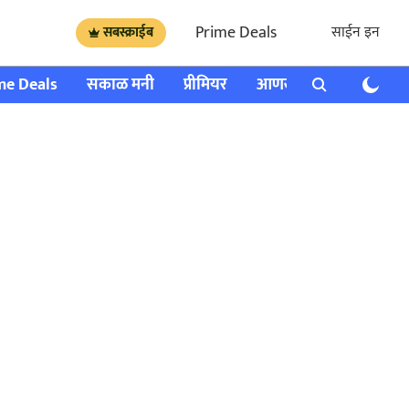
Prime Deals
साईन इन
सबस्क्राईब
me Deals
सकाळ मनी
प्रीमियर
आणखी
राशी भविष्य