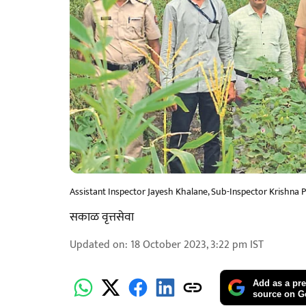
Assistant Inspector Jayesh Khalane, Sub-Inspector Krishna Pa
सकाळ वृत्तसेवा
Updated on
:
18 October 2023, 3:22 pm
IST
Add as a pre
source on G