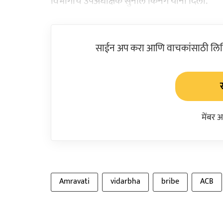
विभागाचे उपअधीक्षक सुनील किनगे यांनी दिली.
साईन अप करा आणि वाचकांसाठी लिहिल
मेंबर 
Amravati
vidarbha
bribe
ACB