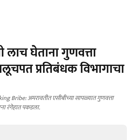
 लाच घेताना गुणवत्ता
चलूचपत प्रतिबंधक विभागाचा
ng Bribe: अमरावतीत एसीबीच्या सापळ्यात गुणवत्ता
ाना रंगेहात पकडला.