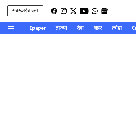
सबस्क्राईब करा
Epaper
ताज्या
देश
शहर
क्रीडा
C