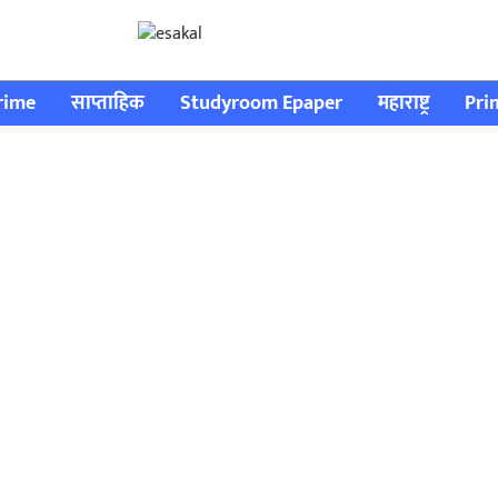
rime
साप्ताहिक
Studyroom Epaper
महाराष्ट्र
Pri