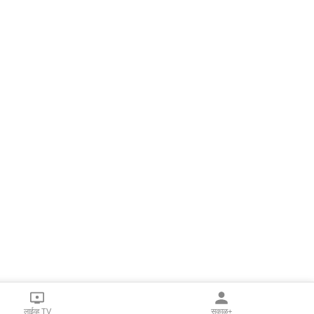
लाईव्ह TV
सकाळ+