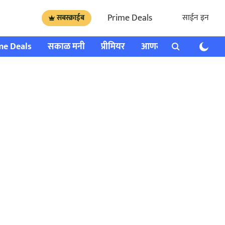
Prime Deals
साईन इन
सबस्क्राईब
me Deals
सकाळ मनी
प्रीमियर
आणखी
राशी भविष्य