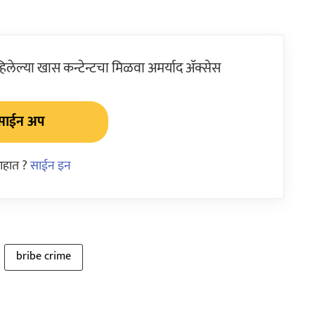
ेल्या खास कन्टेन्टचा मिळवा अमर्याद ॲक्सेस
साईन अप
आहात ?
साईन इन
bribe crime