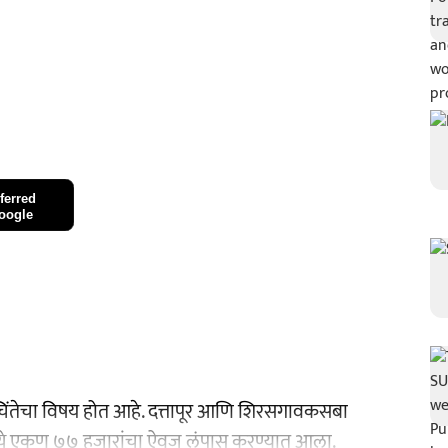
ferred
oogle
चिंतेचा विषय होत आहे. दत्तापूर आणि शिरसगावकसबा
ंमध्ये एकूण ७७ हजारांचा ऐवज लंपास करण्यात आला.