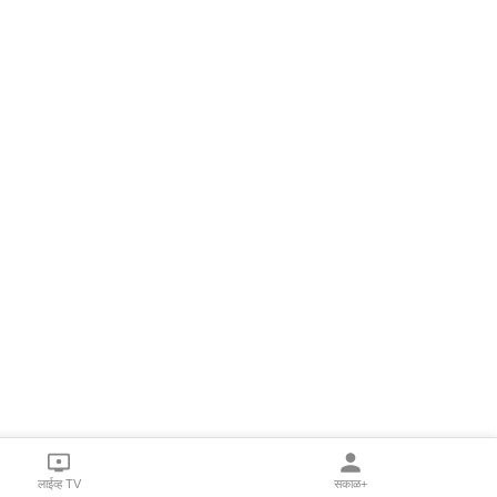
लाईव्ह TV
सकाळ+