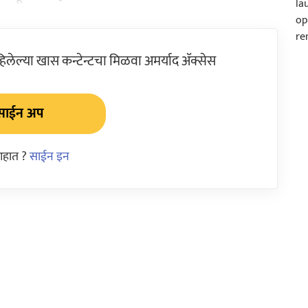
ेल्या खास कन्टेन्टचा मिळवा अमर्याद ॲक्सेस
साईन अप
आहात ?
साईन इन