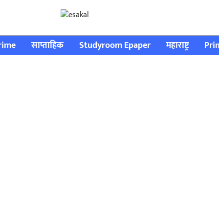
rime
साप्ताहिक
Studyroom Epaper
महाराष्ट्र
Pri