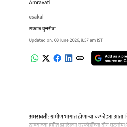
Amravati
esakal
सकाळ वृत्तसेवा
Updated on
:
03 June 2026, 8:57 am
IST
Add as a pre
source on G
अमरावती:
ग्रामीण भागात होणाऱ्या घरफोड्या आता 
ठाण्याच्या हद्दीत झालेल्या घरफोडींच्या दोन घटना