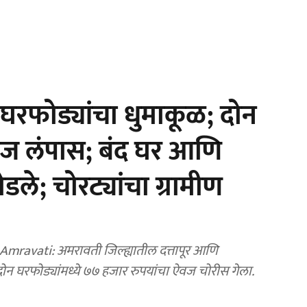
रफोड्यांचा धुमाकूळ; दोन
वज लंपास; बंद घर आणि
ले; चोरट्यांचा ग्रामीण
ravati: अमरावती जिल्ह्यातील दत्तापूर आणि
दोन घरफोड्यांमध्ये ७७ हजार रुपयांचा ऐवज चोरीस गेला.