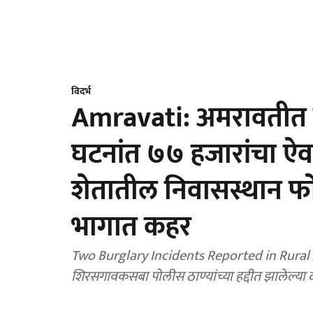
विदर्भ
Amravati: अमरावतीत घ
घटनांत ७७ हजारांचा ऐ
शेतातील निवासस्थान फोड
भागात कहर
Two Burglary Incidents Reported in Rural Am
शिरसगावकसबा पोलीस ठाण्यांच्या हद्दीत झालेल्या 