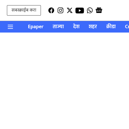
सबस्क्राईब करा
Epaper
ताज्या
देश
शहर
क्रीडा
C