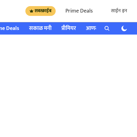
Prime Deals
साईन इन
सबस्क्राईब
me Deals
सकाळ मनी
प्रीमियर
आणखी
राशी भविष्य