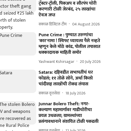
ट्रॅक्टर-ट्रॉली, पिकअप व सौरपंप चोरी
करणारी टोळी जेरबंद, २५ लाखांचा
ऐवज जप्त
सकाळ डिजिटल टीम
04 August 2026
Pune Crime : पुण्यात तरुणांचा
'कार'नामा ! स्विफ्ट घ्यायला पैसे नव्हते
म्हणून केले मोठे कांड, पोलीस तपासात
धक्कादायक माहिती समोर
Yashwant Kshirsagar
20 July 2026
Satara: दहिवडीत सभापतींचं घर
फोडलं; ११ तोळे सोने, अर्धा किलो
चांदीसह लाखोंची रोकड लंपास
सकाळ वृत्तसेवा
18 July 2026
Junnar Bolero Theft: नगर-
कल्याण महामार्गावर गाडीचोरीचा
प्रयत्न उधळला; ग्रामस्थांच्या
प्रसंगावधानाने संशयित टोळी पकडली
सकाळ वृत्तसेवा
12 July 2026