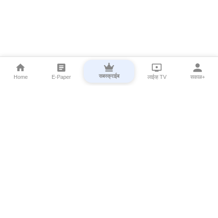
सबस्क्राईब
Home
E-Paper
लाईव्ह TV
सकाळ+
⌄
Marathi News
⌄
About Esakal