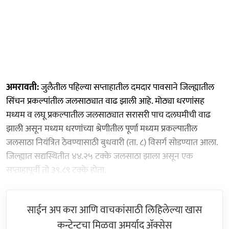
अमरावती:
जुलैतील पहिल्या सप्ताहातील दमदार पावसाने जिल्ह्यातील
सिंचन प्रकल्पांतील जलसाठ्यात वाढ झाली आहे. मोठ्या धरणांसह
मध्यम व लघू प्रकल्पातील जलसाठ्यात सरासरी पाच दलघमीची वाढ
झाली असून मध्यम धरणांच्या श्रेणीतील पूर्णा मध्यम प्रकल्पातील
जलसाठा नियंत्रित ठेवण्यासाठी बुधवारी (ता. ८) विसर्ग सोडण्यात आला.
जिल्ह्यात सद्यस्थितीत ४४.२५ टक्के जलसाठा झाला असून एक
सप्ताहापूर्वी तो ३९.८९ टक्के होता.
साईन अप करा आणि वाचकांसाठी लिहिलेल्या खास
कन्टेन्टचा मिळवा अमर्याद ॲक्सेस