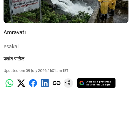
Amravati
esakal
प्रशांत पाटील
Updated on
:
09 July 2026, 11:01 am
IST
Add as a preferred
source on Google