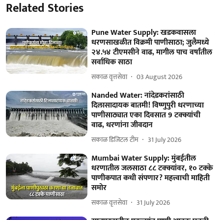
Related Stories
Pune Water Supply: खडकवासला
धरणसाखळीत विक्रमी पाणीसाठा; जुलैमध्ये
२४.५४ टीएमसीने वाढ, मागील पाच वर्षांतील
सर्वाधिक साठा
सकाळ वृत्तसेवा
03 August 2026
Nanded Water: नांदेडकरांसाठी
दिलासादायक बातमी! विष्णुपुरी धरणाच्या
पाणीसाठ्यात एका दिवसात 9 टक्क्यांची
वाढ, धरणांना जीवदान
सकाळ डिजिटल टीम
31 July 2026
Mumbai Water Supply: मुंबईतील
धरणातील जलसाठा ८८ टक्क्यांवर, १० टक्के
पाणीकपात कधी संपणार? महत्त्वाची माहिती
समोर
सकाळ वृत्तसेवा
31 July 2026