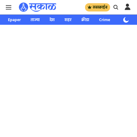
सबस्क्राईब
Epaper
ताज्या
देश
शहर
क्रीडा
Crime
साप्ताहिक