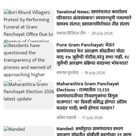
Yavatmal News: ग्रामपंचायत कार्यालय
परिसरात अंत्यसंस्कार! स्मशानभूमी नसल्याने
ग्रामस्थ संतप्त; प्रशासनाविरोधात तीव्र संताप
सकाळ डिजिटल टीम
28 July 2026
Pune Gram Panchayat: थेऊर
ग्रामपंचायत फेर आरक्षण सोडतीवर मोठा
वाद; १७ जुलैची नोटीस,परंतु सभा नाही, १८
जुलैची आरक्षण प्रक्रिया वादाच्या भोवऱ्यात!
सकाळ वृत्तसेवा
19 July 2026
Maharashtra Gram Panchayat
Elections : राज्यातील 15,155
ग्रामपंचायतींच्या निवडणुकांचा बिगुल
वाजणार! 'या' दिवशी प्रसिद्ध होणार अंतिम
मतदार यादी; कधी होणार मतदान?
अजित माद्याळे
17 July 2026
Nanded: अर्धापुरात ग्रामपंचायत प्रभाग
आरक्षण सोडतीत ओबीसी प्रवर्गाच्या ३९ जागा