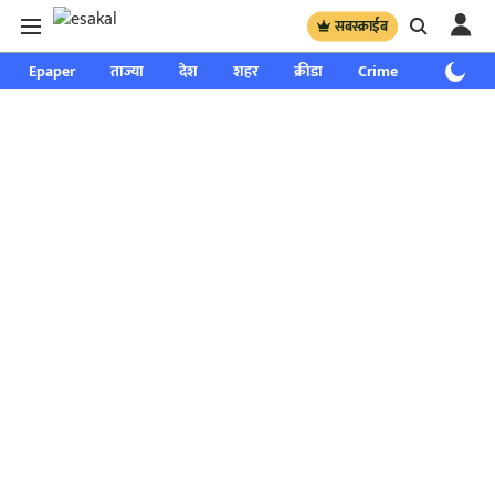
सबस्क्राईब
Epaper
ताज्या
देश
शहर
क्रीडा
Crime
साप्ताहिक