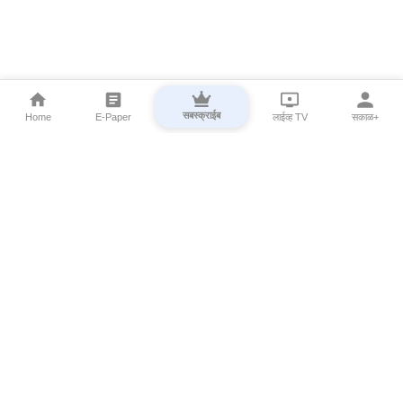
सबस्क्राईब
Home
E-Paper
लाईव्ह TV
सकाळ+
⌄
Marathi News
⌄
About Esakal
⌄
Digital Products