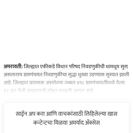
अमरावती:
जिल्ह्यात एकीकडे विधान परिषद निवडणुकीची धामधूम सुरt
असतानाच ग्रामपंचयत निवडणुकीचा सुद्धा धुरळा उडण्यास सुरवात झाली
आहे. जिल्ह्यात प्रशासक असलेल्या तब्बल ४९८ ग्रामपंचायतींमध्ये येत्या
१२ जून रोजी आरक्षणाची सोडत काढली जाणार आहे.
साईन अप करा आणि वाचकांसाठी लिहिलेल्या खास
कन्टेन्टचा मिळवा अमर्याद ॲक्सेस