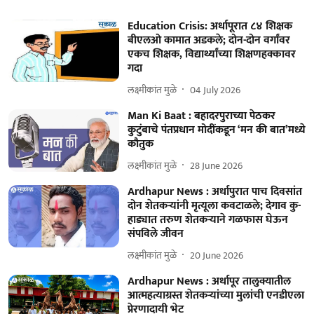
Education Crisis: अर्धापूरात ८४ शिक्षक
बीएलओ कामात अडकले; दोन-दोन वर्गांवर
एकच शिक्षक, विद्यार्थ्यांच्या शिक्षणहक्कावर
गदा
लक्ष्मीकांत मुळे
04 July 2026
Man Ki Baat : बहादरपुराच्या पेठकर
कुटुंबाचे पंतप्रधान मोदींकडून ‘मन की बात’मध्ये
कौतुक
लक्ष्मीकांत मुळे
28 June 2026
Ardhapur News : अर्धापुरात पाच दिवसांत
दोन शेतकऱ्यांनी मृत्यूला कवटाळले; देगाव कु-
हाड्यात तरुण शेतकऱ्याने गळफास घेऊन
संपविले जीवन
लक्ष्मीकांत मुळे
20 June 2026
Ardhapur News : अर्धापूर तालुक्यातील
आत्महत्याग्रस्त शेतकऱ्यांच्या मुलांची एनडीएला
प्रेरणादायी भेट