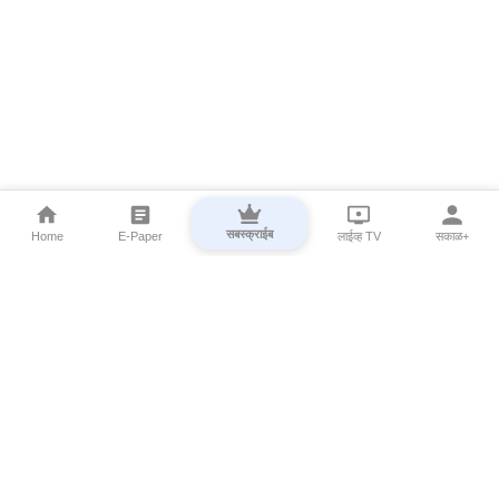
सबस्क्राईब
Home
E-Paper
लाईव्ह TV
सकाळ+