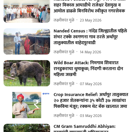
शहर विकास आघाडीचे राजेश्वर देशमुख व
आमोल डाढळे बिनविरोध स्वीकृत नगरसेवक
लक्ष्मीकांत मुळे
23 May 2026
Nanded Census : नांदेड जिल्ह्यातील पहिले
शंभर टक्के स्वगणना गाव ठरले अर्धापूर
तालुक्यातील वाहेदपूरवाडी
लक्ष्मीकांत मुळे
14 May 2026
Wild Boar Attack: निमगाव शिवारात
रानडुकराचा धुमाकूळ; निंदणी करताना दोन
महिला जखमी
लक्ष्मीकांत मुळे
07 May 2026
Crop Insurance Relief: अर्धापूर तालुक्यात
२० हजार शेतकऱ्यांना ३५ कोटी ३७ लाखांचा
पिकविमा मंजूर; रक्कम थेट बँक खात्यात जमा
लक्ष्मीकांत मुळे
03 May 2026
CM Gram Samruddhi Abhiyan: