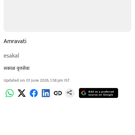
Amravati
esakal
सकाळ वृत्तसेवा
Updated on
:
01 June 2026, 1:58 pm
IST
Add as a preferred
source on Google