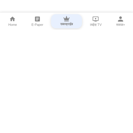
सबस्क्राईब
Home
E-Paper
लाईव्ह TV
सकाळ+
⌄
Marathi News
⌄
About Esakal
⌄
Digital Products
⌄
Sakal Programs