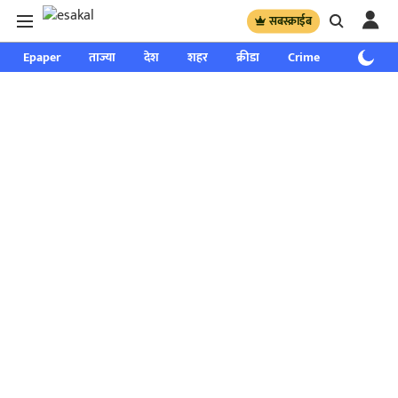
सबस्क्राईब
Epaper
ताज्या
देश
शहर
क्रीडा
Crime
साप्ताहिक