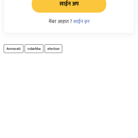
साईन अप
मेंबर आहात ?
साईन इन
Amravati
vidarbha
election