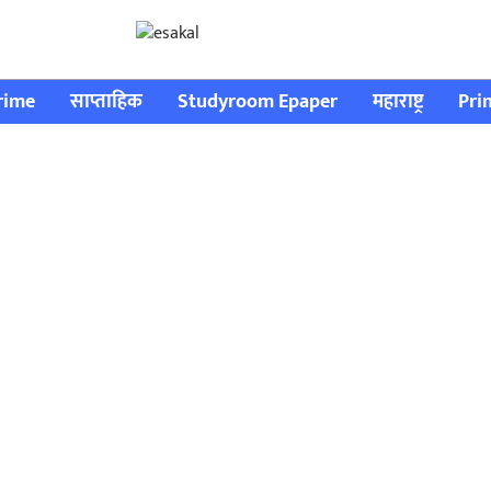
rime
साप्ताहिक
Studyroom Epaper
महाराष्ट्र
Pri