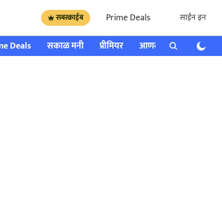
Prime Deals
साईन इन
सबस्क्राईब
me Deals
सकाळ मनी
प्रीमियर
आणखी
राशी भविष्य