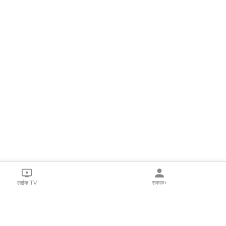
लाईव्ह TV
सकाळ+