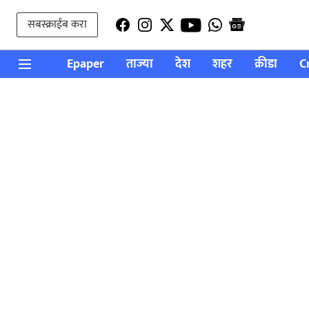
सबस्क्राईब करा
Epaper
ताज्या
देश
शहर
क्रीडा
C