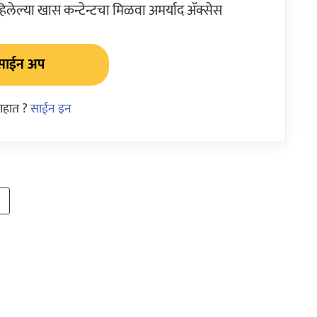
ेल्या खास कन्टेन्टचा मिळवा अमर्याद ॲक्सेस
साईन अप
आहात ?
साईन इन