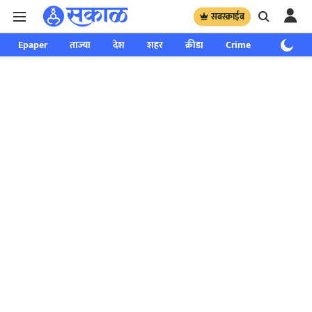
सबस्क्राईब
Epaper
ताज्या
देश
शहर
क्रीडा
Crime
साप्ताहिक