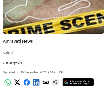
Amravati News
sakal
सकाळ वृत्तसेवा
Updated on
:
16 December 2025, 9:14 am
IST
Add as a preferred
source on Google