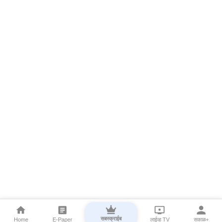
सबस्क्राईब
Home
E-Paper
लाईव्ह TV
सकाळ+