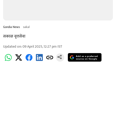
Gondia News
sakal
सकाळ वृत्तसेवा
Updated on
:
09 April 2025, 12:27 pm
IST
Add as a preferred
source on Google