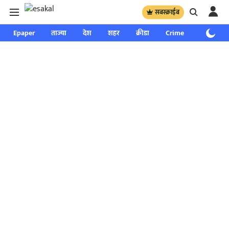
सबस्क्राईब
Epaper
ताज्या
देश
शहर
क्रीडा
Crime
साप्ताहिक