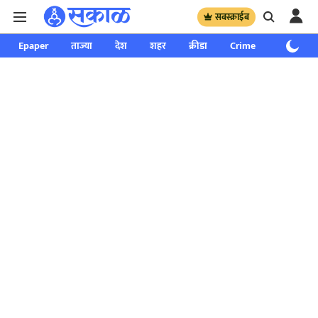
सबस्क्राईब
Epaper
ताज्या
देश
शहर
क्रीडा
Crime
साप्ताहिक