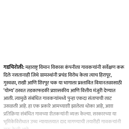
गडचिरोली:
महाराष्ट्र विमान विकास कंपनीला गावकऱ्यांनी सर्वेक्षण करू
दिले नसतानाही जिथे ग्रामस्थांनी प्रचंड विरोध केला त्याच हिरापूर,
गुरवळा, राखी आणि शिरपूर चक या भागाला प्रस्तावित विमानतळासाठी
‘योग्य’ ठरवत तडकाफडकी प्रशासकीय आणि वित्तीय मंजुरी देण्यात
आली. त्यामुळे संबंधित गावकऱ्यांमध्ये पुन्हा एकदा संतापाची लाट
उसळली आहे. हा एक प्रकारे आमच्याशी झालेला धोका आहे, अशा
प्रतिक्रिया संबंधित गावच्या शेतकऱ्यांनी व्यक्त केल्या. सरकारच्या या
भूमिकेविरोधात उच्च न्यायालयात दाद मागण्याची तयारीही गावकऱ्यांनी