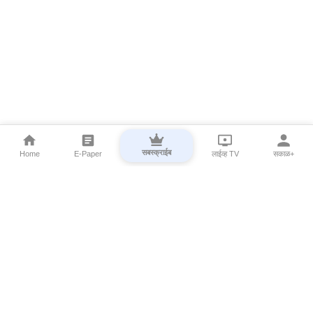
सबस्क्राईब
Home
E-Paper
लाईव्ह TV
सकाळ+
⌄
Marathi News