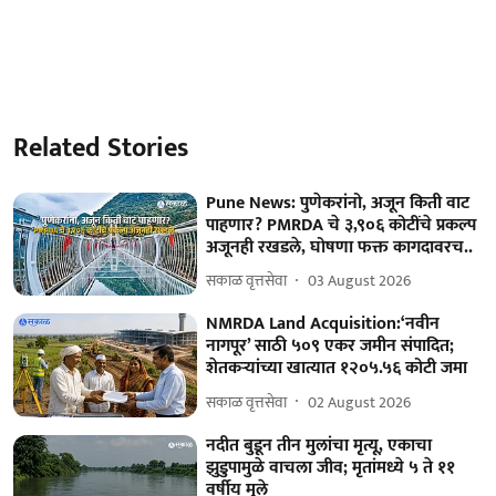
Related Stories
Pune News: पुणेकरांनो, अजून किती वाट
पाहणार? PMRDA चे ३,९०६ कोटींचे प्रकल्प
अजूनही रखडले, घोषणा फक्त कागदावरच..
सकाळ वृत्तसेवा
03 August 2026
NMRDA Land Acquisition:‘नवीन
नागपूर’ साठी ५०९ एकर जमीन संपादित;
शेतकऱ्यांच्या खात्यात १२०५.५६ कोटी जमा
सकाळ वृत्तसेवा
02 August 2026
नदीत बुडून तीन मुलांचा मृत्यू, एकाचा
झुडुपामुळे वाचला जीव; मृतांमध्ये ५ ते ११
वर्षीय मुले