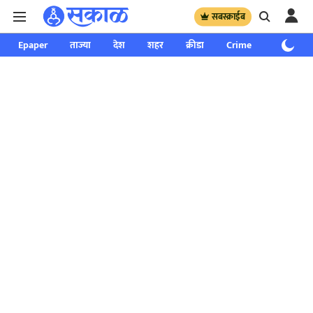
सबस्क्राईब
Epaper
ताज्या
देश
शहर
क्रीडा
Crime
साप्ताहिक