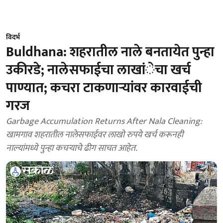
विदर्भ
Buldhana: शहरातील नाले बनतायेत पुन्हा
उकीरडे; नालेसफाईचा लाखांेचा खर्च
पाण्यात; कचरा टाकणाऱ्यांवर कारवाईची
गरज
Garbage Accumulation Returns After Nala Cleaning:
खामगाव शहरातील नालेसफाईवर लाखो रुपये खर्च करूनही
नाल्यांमध्ये पुन्हा कचऱ्याचे ढीग साचत आहेत.