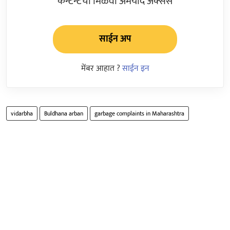
कन्टेन्टचा मिळवा अमर्याद ॲक्सेस
साईन अप
मेंबर आहात ?
साईन इन
vidarbha
Buldhana arban
garbage complaints in Maharashtra