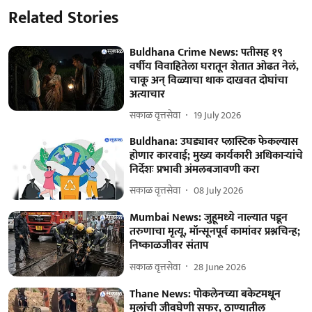
Related Stories
Buldhana Crime News: पतीसह १९
वर्षीय विवाहितेला घरातून शेतात ओढत नेलं,
चाकू अन् विळ्याचा धाक दाखवत दोघांचा
अत्याचार
सकाळ वृत्तसेवा
19 July 2026
Buldhana: उघड्यावर प्लास्टिक फेकल्यास
होणार कारवाई; मुख्य कार्यकारी अधिकाऱ्यांचे
निर्देशः प्रभावी अंमलबजावणी करा
सकाळ वृत्तसेवा
08 July 2026
Mumbai News: जुहूमध्ये नाल्यात पडून
तरुणाचा मृत्यू, मॉन्सूनपूर्व कामांवर प्रश्नचिन्ह;
निष्काळजीवर संताप
सकाळ वृत्तसेवा
28 June 2026
Thane News: पोकलेनच्या बकेटमधून
मुलांची जीवघेणी सफर, ठाण्यातील