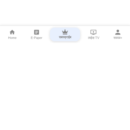
सबस्क्राईब
Home
E-Paper
लाईव्ह TV
सकाळ+
⌄
Marathi News
⌄
About Esakal
⌄
Digital Products