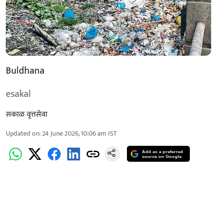
Buldhana
esakal
सकाळ वृत्तसेवा
Updated on
:
24 June 2026, 10:06 am
IST
Add as a preferred
source on Google