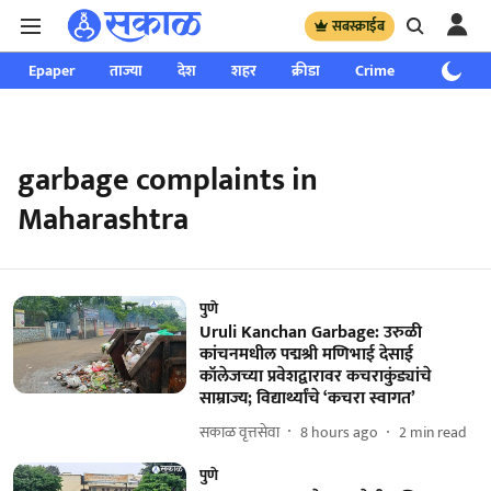
सबस्क्राईब
Epaper
ताज्या
देश
शहर
क्रीडा
Crime
साप्ताहिक
garbage complaints in
Maharashtra
पुणे
Uruli Kanchan Garbage: उरुळी
कांचनमधील पद्मश्री मणिभाई देसाई
कॉलेजच्या प्रवेशद्वारावर कचराकुंड्यांचे
साम्राज्य; विद्यार्थ्यांचे ‘कचरा स्वागत’
सकाळ वृत्तसेवा
8 hours ago
2
min read
पुणे