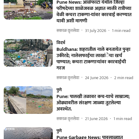
Pune News: आळेफाटा येथील जिल्हा
परीषदेच्या शाळेजवळ अज्ञात व्यक्ती रात्रीच्या
वेळी कचरा टाकणा-यांवर कारवाई करण्यात
यावी अशी मागणी
सकाळ वृत्तसेवा
31 July 2026
1
min read
विदर्भ
Buldhana: शहरातील नाले बनतायेत पुन्हा
उकीरडे; नालेसफाईचा लाखांेचा खर्च
पाण्यात; कचरा टाकणाऱ्यांवर कारवाईची
गरज
सकाळ वृत्तसेवा
24 June 2026
2
min read
पुणे
Pune: पालखी तळावर कच-याचे साम्राज्य;
ओढ्यावरील संरक्षण जाळ्या तुटलेल्या
अवस्थेत.
सकाळ वृत्तसेवा
21 June 2026
1
min read
पुणे
Pune Garbage News: पावसाळ्यात