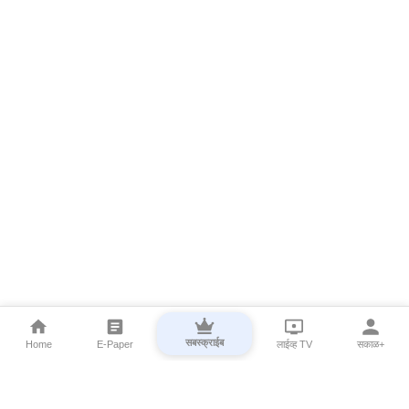
सबस्क्राईब
Home
E-Paper
लाईव्ह TV
सकाळ+