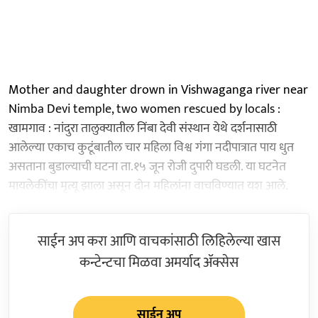
Mother and daughter drown in Vishwaganga river near
Nimba Devi temple, two women rescued by locals :
खामगाव : नांदुरा तालुक्यातील निंबा देवी संस्थान येथे दर्शनासाठी
आलेल्या एकाच कुटूंबातील चार महिला विश्व गंगा नदीपात्रात पाय धुत
असताना बुडाल्याची घटना ता.१५ जून रोजी दुपारी घडली. या घटनेत
मायलेकींचा मृत्यू झाला असून दोन महिलांना वाचविण्यात यश आले.
साईन अप करा आणि वाचकांसाठी लिहिलेल्या खास
कन्टेन्टचा मिळवा अमर्याद ॲक्सेस
साईन अप