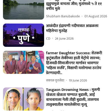
झुडुपामुळे वाचला जीव; मृतांमध्ये ५ ते ११
वर्षीय मुले
Shubham Banubakode
01 August 2026
आळंदीत इंद्रायणी नदीपात्रात आढळला
महिलेचा मृतदेह
CD
24 June 2026
farmer Daughter Success: शेतकरी
कुटुंबातील लेकींच्या हाती मेट्रोचे सारथ्य;
हिंजवडी-शिवाजीनगर मार्गावर धावणार
‘महिला शक्ती’, विद्याची यशोगाथा ठरतेय
प्रेरणादायी..
सकाळ वृत्तसेवा
19 June 2026
Tasgaon Drowning News : मुलगी
खेळता खेळता पाण्यात बुडाली, आई
वाचवायला गेली तीही बुडाली, तासगाव
तालुक्यातील मायलेकीचा मृत्यू