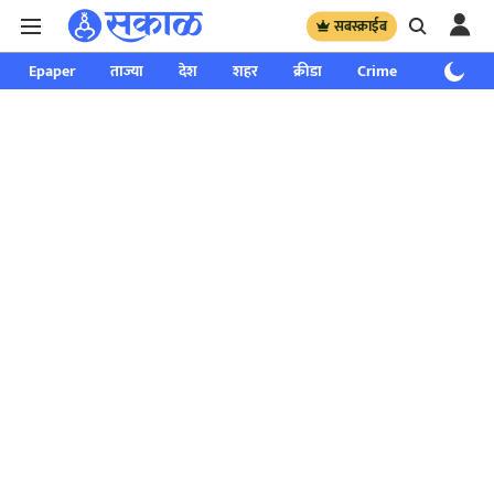
सबस्क्राईब
Epaper
ताज्या
देश
शहर
क्रीडा
Crime
साप्ताहिक