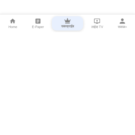
सबस्क्राईब
Home
E-Paper
लाईव्ह TV
सकाळ+
⌄
Marathi News
⌄
About Esakal
⌄
Digital Products
⌄
Sakal Programs