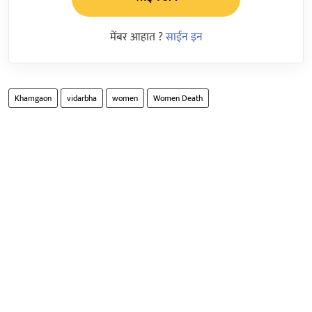
मेंबर आहात ?
साईन इन
Khamgaon
vidarbha
women
Women Death