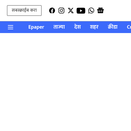
सबस्क्राईब करा
Epaper
ताज्या
देश
शहर
क्रीडा
C