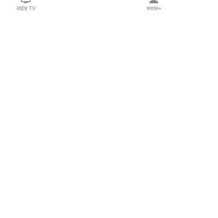
लाईव्ह TV
सकाळ+
l Programs
Print Products
Sakal Saptahik
hka
Family Doctor
 Crowdfunding
Sakal Publications
orm Pune India