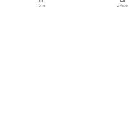
Home
E-Paper
Follow Us
Marathi News
Maharashtra N
Entertainment 
Sports News
Mumbai News