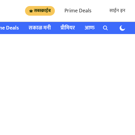
Prime Deals
साईन इन
सबस्क्राईब
me Deals
सकाळ मनी
प्रीमियर
आणखी
राशी भविष्य