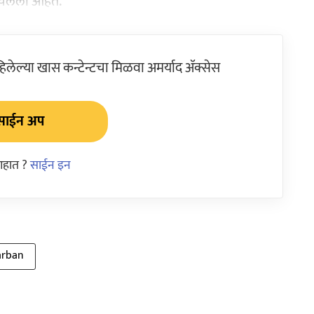
उचलली आहेत.
ेल्या खास कन्टेन्टचा मिळवा अमर्याद ॲक्सेस
साईन अप
आहात ?
साईन इन
arban