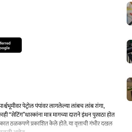
ferred
oogle
्श्वभूमीवर पेट्रोल पंपांवर लागलेल्या लांबच लांब रांगा,
ही “सेटिंग”धारकांना मात्र मागच्या दाराने इंधन पुरवठा होत
ंकात ठळकपणे प्रकाशित केले होते. या वृत्ताची गंभीर दखल