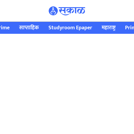
rime
साप्ताहिक
Studyroom Epaper
महाराष्ट्र
Pri