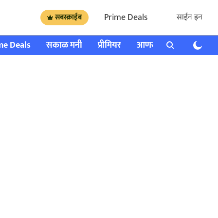
Prime Deals
साईन इन
सबस्क्राईब
me Deals
सकाळ मनी
प्रीमियर
आणखी
राशी भविष्य