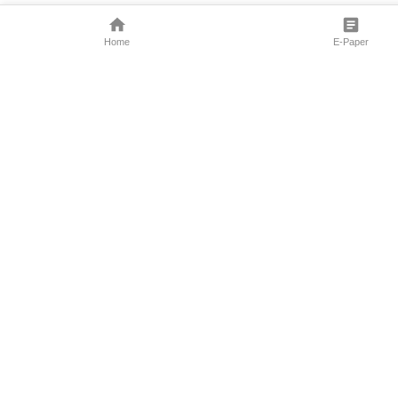
Home
E-Paper
Follow Us
Marathi News
Maharashtra N
Entertainment 
Sports News