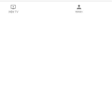
लाईव्ह TV
सकाळ+
l Programs
Print Products
Sakal Saptahik
hka
Family Doctor
 Crowdfunding
Sakal Publications