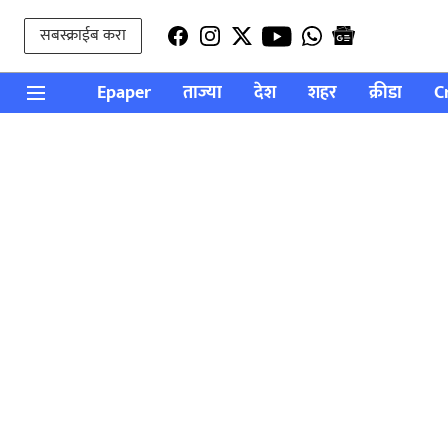
सबस्क्राईब करा
Epaper
ताज्या
देश
शहर
क्रीडा
C