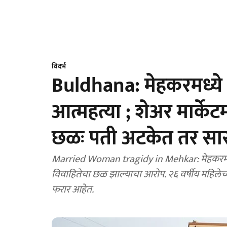
विदर्भ
Buldhana: मेहकरमध्ये २
आत्महत्या ; शेअर मार्के
छळः पती अटकेत तर सास
Married Woman tragidy in Mehkar: मेहकरमध्ये श
विवाहितेचा छळ झाल्याचा आरोप. २६ वर्षीय महिलेच्
फरार आहेत.