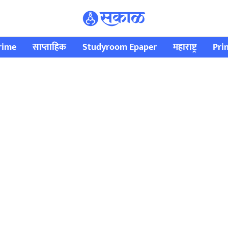
rime
साप्ताहिक
Studyroom Epaper
महाराष्ट्र
Pri