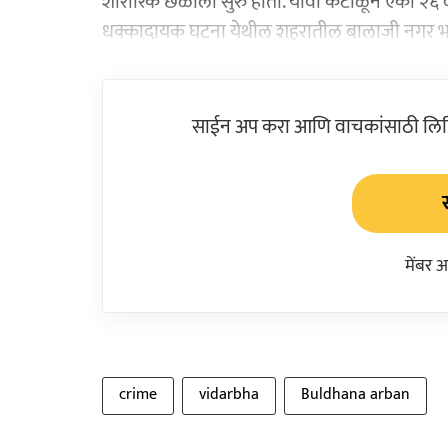
शारीरिक छळाला सुरु होता. यावा कंटाळून एका २६ व
धक्कादायक घटना येथील शहरातील बालाजी नगर भ
साईन अप करा आणि वाचकांसाठी लिहिल
मेंबर 
crime
vidarbha
Buldhana arban