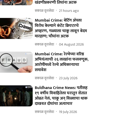
खंडणीप्रकरणी तिघांना अटक
सकाळ वृत्तसेवा
21 hours ago
Mumbai Crime: बेटिंग ॲपला
विरोध केल्याने कंटेंट क्रिएटरचे
अपहरण, गळ्याला चाकू लावून बेदम
मारहाण; चौघांना अटक
सकाळ वृत्तसेवा
04 August 2026
Mumbai Crime: रेल्वेच्या वरिष्ठ
अभियंत्याची २६ लाखांना फसवणूक,
आरोपींमध्ये रेल्वे अधिकाऱ्याचा
समावेश
सकाळ वृत्तसेवा
23 July 2026
Buldhana Crime News: पतीसह
१९ वर्षीय विवाहितेला घरातून शेतात
ओढत नेलं, चाकू अन् विळ्याचा धाक
दाखवत दोघांचा अत्याचार
सकाळ वृत्तसेवा
19 July 2026