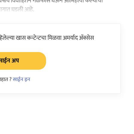
र्षीय विवाहितेने गळफास घेऊन आत्महत्या केल्याची
ागात घडली आहे.
ेल्या खास कन्टेन्टचा मिळवा अमर्याद ॲक्सेस
साईन अप
आहात ?
साईन इन