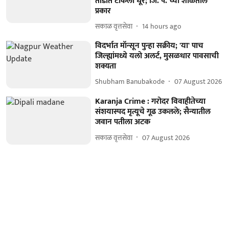
तोंडात टाकला धूर; जि. प. च्या शाळेतील
प्रकार
सकाळ वृत्तसेवा
14 hours ago
विदर्भात मॉन्सून पुन्हा सक्रीय; 'या' पाच
जिल्ह्यांमध्ये यलो अलर्ट, मुसळधार पावसाची
शक्यता
Shubham Banubakode
07 August 2026
Karanja Crime : गरोदर विवाहीतेच्या
संशयास्पद मृत्यूचे गूढ उकलले; सैन्यातील
जवान पतीला अटक
सकाळ वृत्तसेवा
07 August 2026