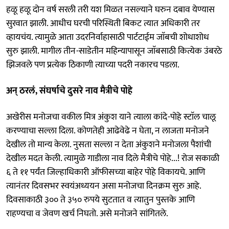
हळू हळू दोन वर्ष सरली तरी यश मिळत नसल्याने घरुन दबाव येण्यास
सुरवात झाली. आधीच घरची परिस्थिती बिकट त्यात अधिकारी तर
व्हायचंय. त्यामुळे आता उदरनिर्वाहासाठी पार्टटाईम जाॅबची शोधाशोध
सुरु झाली. मागील तीन-साडेतीन महिन्यापासून जाॅबसाठी कित्येक उंबरठे
झिजवले पण प्रत्येक ठिकाणी त्याच्या पदरी नकारच पडला.
अन् ठरलं, संघर्षाचे दुसरे नाव मैत्रीचे पोहे
अखेरीस मनोजचा वकील मित्र अंकुश याने त्याला कांदे-पोहे स्टाॅल चालू
करण्याचा सल्ला दिला. कोणतेही आढेवेढे न घेता, न लाजता मनोजने
देखील तो मान्य केला. नुसता सल्ला न देता अंकुशने मनोजला पैशांची
देखील मदत केली. त्यामुळे गाडीला नाव दिले मैत्रीचे पोहे...! रोज सकाळी
६ ते ११ पर्यंत जिल्हाधिकारी ऑफीसच्या बाहेर पोहे विकायचे. आणि
त्यानंतर दिवसभर स्वयंअध्ययन असा मनोजचा दिनक्रम सुरु आहे.
दिवसाकाठी ३०० ते ३५० रुपये सुटतात व त्यातुन पुस्तके आणि
राहण्यचा व जेवण खर्च निघतो. असे मनोजने सांगितले.