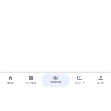
सबस्क्राईब
Home
E-Paper
लाईव्ह TV
सकाळ+