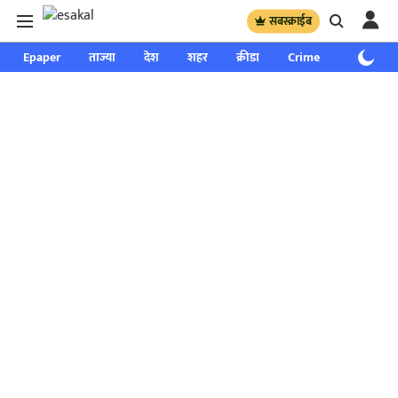
सबस्क्राईब
Epaper
ताज्या
देश
शहर
क्रीडा
Crime
साप्ताहिक