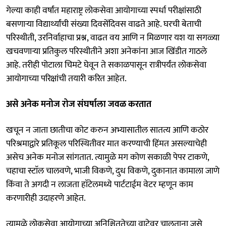
गेल्या काही वर्षांत महाराष्ट्र लोकसेवा आयोगाच्या स्पर्धा परीक्षांसाठी
बसणाऱ्या विद्यार्थ्यांची संख्या दिवसेंदिवस वाढते आहे. घरची बेताची
परिस्थीती, उरनिर्वाहाचा प्रश्न, वाढत वय आणि न मिळणार यश या सगळ्या
खचवणाऱ्या प्रतिकुल परिस्थीतीने अशा अनेकांना आज खिंडीत गाठले
आहे. तरीही पोटाला चिमटे घेवून ते सकाळपासून रात्रीपर्यंत लोकसेवा
आयोगाच्या परिक्षांची तयारी करित आहेत.
असे अनेक मनोज रोज संघर्षाला जवळ करतात
खचून न जाता छातीचा कोट करुन अभ्यासातील सातत्य आणि कठोर
परिश्रमाद्वारे प्रतिकूल परिस्थितीवर मात करण्याची हिंमत असल्याचेही
असेच अनेक मनोज सांगतात. त्यामुळे मग कोण सकाळी पेपर टाकणे,
चहाचा स्टाॅल चालवणे, भाजी विकणे, दुध विकणे, दुकानात कामाला जाणे
किंवा ते अगदी न लाजता हाॅटेलमध्ये पार्टटाईम वेटर म्हणून काम
करणारीही उदाहरणे आहेत.
त्यामुळे लोकसेवा आयोगाच्या अनिश्चिततेच्या वाटेवर चालताना जसे