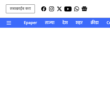
सबस्क्राईब करा
Epaper
ताज्या
देश
शहर
क्रीडा
C