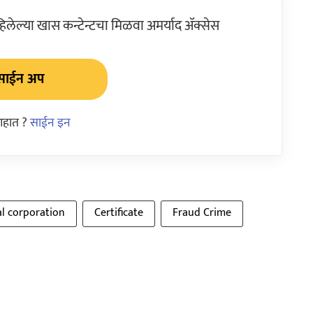
ेल्या खास कन्टेन्टचा मिळवा अमर्याद ॲक्सेस
साईन अप
आहात ?
साईन इन
l corporation
Certificate
Fraud Crime