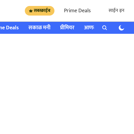
Prime Deals
साईन इन
सबस्क्राईब
me Deals
सकाळ मनी
प्रीमियर
आणखी
राशी भविष्य