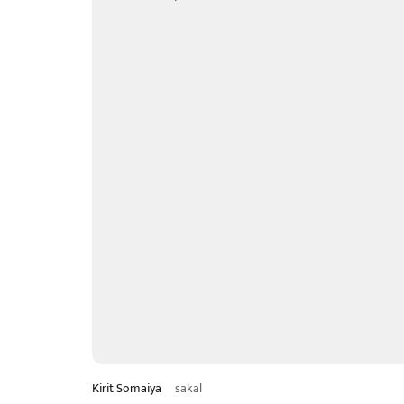
Kirit Somaiya
sakal