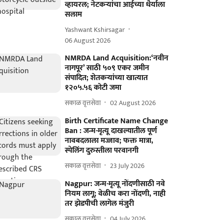
व्हायरल; नेटकऱ्यांचा आईच्या धैर्याला
सलाम
Yashwant Kshirsagar
06 August 2026
NMRDA Land Acquisition:‘नवीन
नागपूर’ साठी ५०९ एकर जमीन
संपादित; शेतकऱ्यांच्या खात्यात
१२०५.५६ कोटी जमा
सकाळ वृत्तसेवा
02 August 2026
Birth Certificate Name Change
Ban : जन्म-मृत्यू दाखल्यातील पूर्ण
नावबदलाला मज्जाव; फक्त मात्रा,
स्पेलिंग दुरुस्तीला परवानगी
सकाळ वृत्तसेवा
23 July 2026
Nagpur: जन्म-मृत्यू नोंदणीसाठी नवे
नियम लागू; वेळीच करा नोंदणी, नाही
तर झेडपीची लागेल मंजुरी
सकाळ वृत्तसेवा
04 July 2026