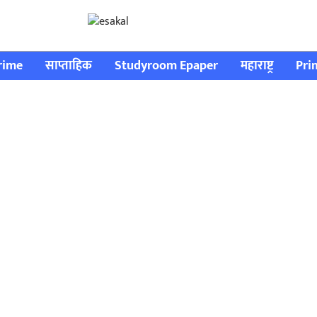
rime
साप्ताहिक
Studyroom Epaper
महाराष्ट्र
Pri