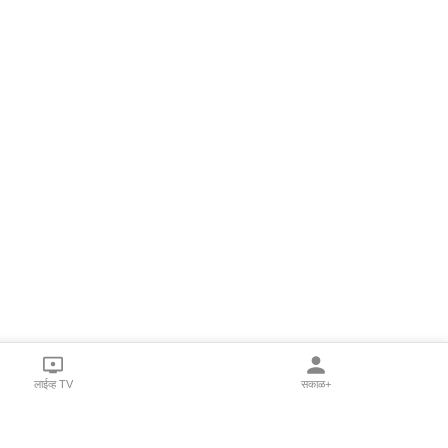
लाईव्ह TV
सकाळ+