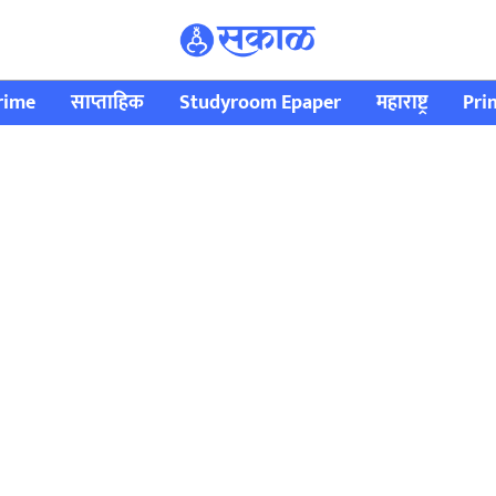
rime
साप्ताहिक
Studyroom Epaper
महाराष्ट्र
Pri