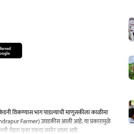
ferred
oogle
 किडनी विकण्यास भाग पाडल्याची माणुसकीला काळीमा
andrapur Farmer) उघडकीस आली आहे. या प्रकारामुळे
नवी चेहरा पुन्हा एकदा समोर आला आहे.