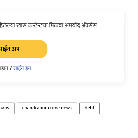
ेल्या खास कन्टेन्टचा मिळवा अमर्याद ॲक्सेस
साईन अप
आहात ?
साईन इन
loans
chandrapur crime news
debt