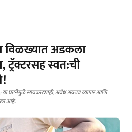
या विळख्यात अडकला
ट्रॅक्टरसह स्वत:ची
ी!
या घटनेमुळे सावकारशाही, अवैध अवयव व्यापार आणि
ाला आहे.