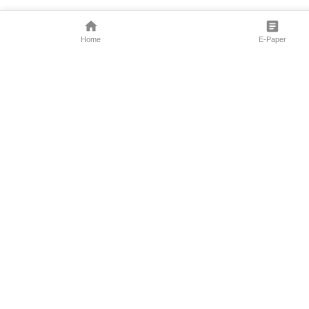
Home
E-Paper
Follow Us
Marathi News
Maharashtra N
Entertainment 