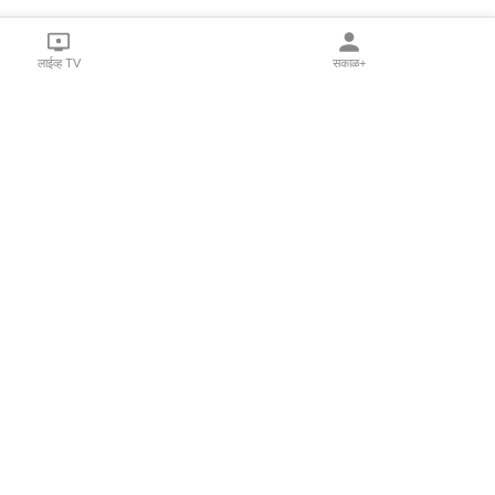
लाईव्ह TV
सकाळ+
l Programs
Print Products
Sakal Saptahik
hka
Family Doctor