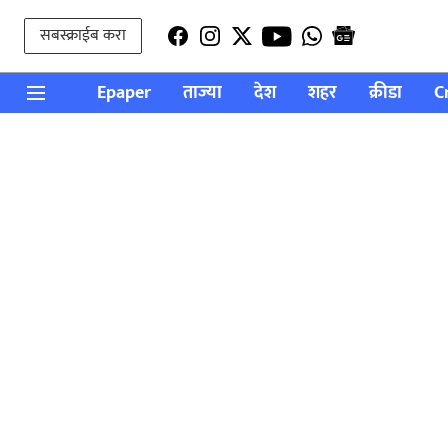
सबस्क्राईब करा
Epaper
ताज्या
देश
शहर
क्रीडा
C