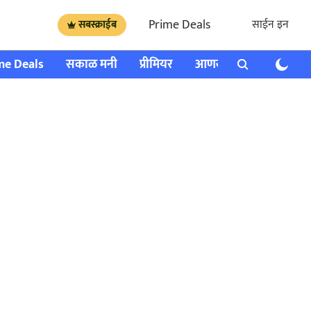
Prime Deals
साईन इन
सबस्क्राईब
me Deals
सकाळ मनी
प्रीमियर
आणखी
राशी भविष्य