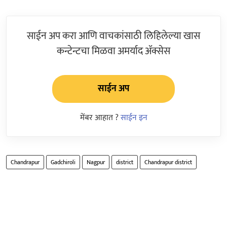
साईन अप करा आणि वाचकांसाठी लिहिलेल्या खास
कन्टेन्टचा मिळवा अमर्याद ॲक्सेस
साईन अप
मेंबर आहात ?
साईन इन
Chandrapur
Gadchiroli
Nagpur
district
Chandrapur district