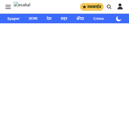
सबस्क्राईब
Epaper
ताज्या
देश
शहर
क्रीडा
Crime
साप्ताहिक