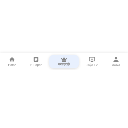
सबस्क्राईब
Home
E-Paper
लाईव्ह TV
सकाळ+
⌄
Marathi News