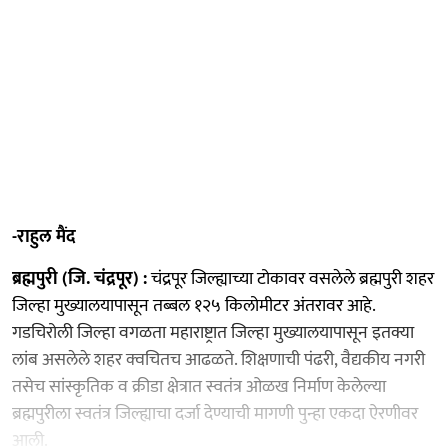
-राहुल मैंद
ब्रह्मपुरी (जि. चंद्रपूर) :
चंद्रपूर जिल्ह्याच्या टोकावर वसलेले ब्रह्मपुरी शहर
जिल्हा मुख्यालयापासून तब्बल १२५ किलोमीटर अंतरावर आहे.
गडचिरोली जिल्हा वगळता महाराष्ट्रात जिल्हा मुख्यालयापासून इतक्या
लांब असलेले शहर क्वचितच आढळते. शिक्षणाची पंढरी, वैद्यकीय नगरी
तसेच सांस्कृतिक व क्रीडा क्षेत्रात स्वतंत्र ओळख निर्माण केलेल्या
ब्रह्मपुरीला स्वतंत्र जिल्ह्याचा दर्जा देण्याची मागणी पुन्हा एकदा ऐरणीवर
आली.