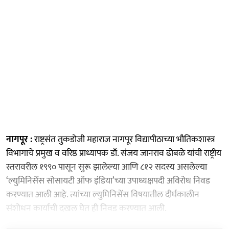
नागपूर :
राष्ट्रसंत तुकडोजी महाराज नागपूर विद्यापीठाच्या भौतिकशास्त्र
विभागाचे प्रमुख व वरिष्ठ प्राध्यापक डॉ. संजय जानराव ढोबळे यांची राष्ट्रीय
स्तरावरील १९९० पासून सुरू झालेल्या आणि ८१२ सदस्य असलेल्या
‘ल्युमिनिसेंस सोसायटी ऑफ इंडिया’च्या उपाध्यक्षपदी अविरोध निवड
करण्यात आली आहे. त्यांच्या ल्युमिनिसेंस विषयातील दीर्घकालीन
संशोधन कार्याची दखल घेत ही निवड करण्यात आली.