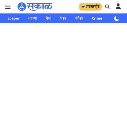
सबस्क्राईब
Epaper
ताज्या
देश
शहर
क्रीडा
Crime
साप्ताहिक