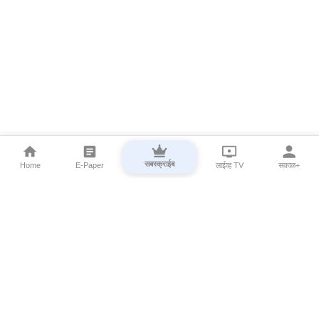
सबस्क्राईब
Home
E-Paper
लाईव्ह TV
सकाळ+
⌄
Marathi News