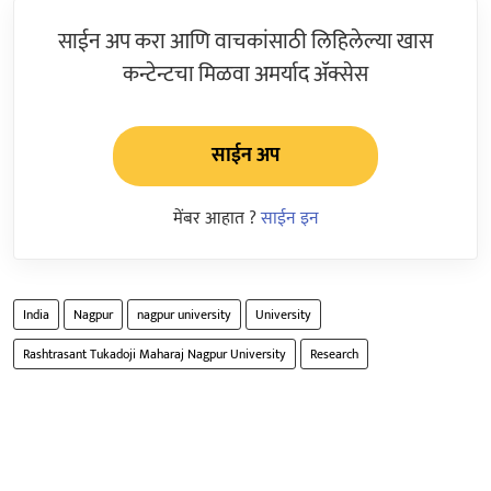
साईन अप करा आणि वाचकांसाठी लिहिलेल्या खास
कन्टेन्टचा मिळवा अमर्याद ॲक्सेस
साईन अप
मेंबर आहात ?
साईन इन
India
Nagpur
nagpur university
University
Rashtrasant Tukadoji Maharaj Nagpur University
Research