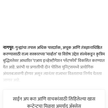
नागपूर:
गुन्ह्यांचा तपास अधिक पारदर्शक, अचूक आणि तंत्रज्ञानाधिष्ठित
करण्यासाठी राज्य सरकारच्या ‘मार्व्हल’ या विशेष उद्देश संस्थेकडून कृत्रिम
बुद्धिमत्तेवर आधारित ‘एआय इन्व्हेस्टीगेशन प्लॅटफॉर्म’ विकसित करण्यात
येत आहे. प्रारंभी या प्रणालीची दोन पोलिस युनिट्समध्ये प्रायोगिक
अंमलबजावणी होणार असून त्यानंतर राज्यभर विस्ताराचा निर्णय घेतला
जाणार आहे.
साईन अप करा आणि वाचकांसाठी लिहिलेल्या खास
कन्टेन्टचा मिळवा अमर्याद ॲक्सेस