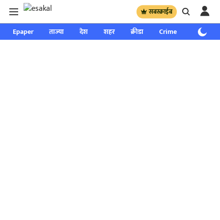
सबस्क्राईब
Epaper
ताज्या
देश
शहर
क्रीडा
Crime
साप्ताहिक