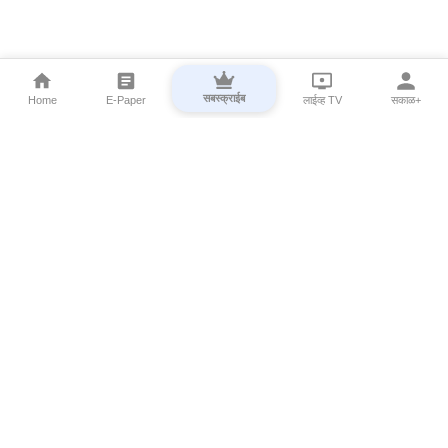
सबस्क्राईब
Home
E-Paper
लाईव्ह TV
सकाळ+
⌄
Marathi News
⌄
About Esakal
⌄
Digital Products
⌄
Sakal Programs