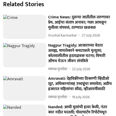
Related Stories
Crime News: दुसऱ्या जातीतील तरुणावर
प्रेम, आईचा संताप अनावर; गळा आवळून
मुलीला संपवलं, ठाण्यात खळबळ
Vrushal Karmarkar
27 July 2026
Nagpur Tragidy: आजाराच्या वेदना
असह्य, मायलेकाने कवटाळले मृत्यूला;
कोतवालीतील हृदयद्रावक घटना; विषारी
औषध घेऊन जीवन संपविले
सकाळ वृत्तसेवा
22 July 2026
Amravati: देहविक्रीच्या ठिकाणी व्हिडीओ
शूट, अधिकाऱ्यांसह उच्चभ्रूंचा समावेश; अडीच
हजारात महिलांचा सौदा, व्हीआयपींसाठी
सकाळ वृत्तसेवा
19 July 2026
Nanded: आधी मुलांची हत्या केली, नंतर
कार नदीत घातली; पोस्टमार्टम रिपोर्टमधून