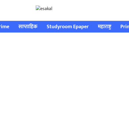
rime
साप्ताहिक
Studyroom Epaper
महाराष्ट्र
Pri