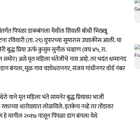
तर्गत पिपळा डाकबंगला येथील शिवली बोधी भिख्खू
घटना रविवारी (ता. २९) दुपारच्या सुमारास उघडकीस आली. या
ुद्ध प्रिया ऊर्फ कुसुम सुनील चव्हाण (वय ४५, रा.
न समोर) असे मृत महिला भंतेजीचे नाव आहे. तर भदंत धम्मानंद
ळा डाग बंगला, मूळ गाव यशोधरानगर, संजय गांधीनगर वॉर्ड नंबर
थेरो याने मृत महिला भंते सामनेर बुद्ध प्रियावर भाजी
क्ताच्या थारोळ्यात लोळविले. इतकेच नव्हे तर तोंडावर
स हे मागील २०१७ पासून पिंपळा डाग बंगला येथे