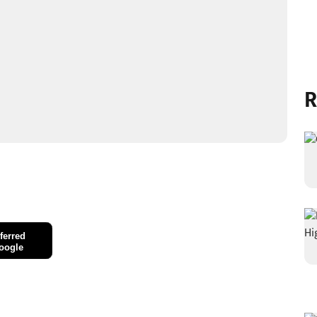
R
ferred
oogle