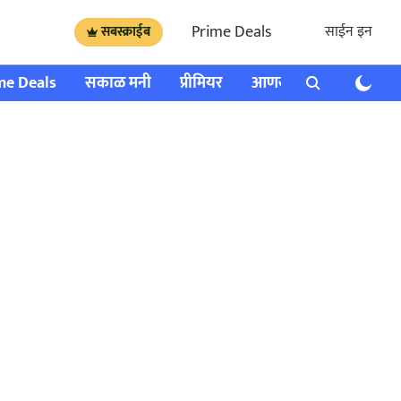
Prime Deals
साईन इन
सबस्क्राईब
me Deals
सकाळ मनी
प्रीमियर
आणखी
राशी भविष्य