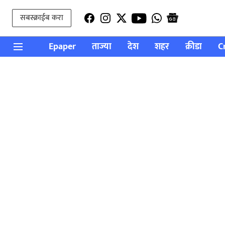
सबस्क्राईब करा
Epaper
ताज्या
देश
शहर
क्रीडा
C