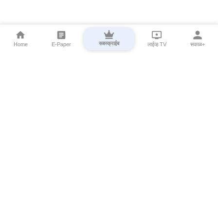
सबस्क्राईब
Home
E-Paper
लाईव्ह TV
सकाळ+
⌄
Marathi News
⌄
About Esakal
⌄
Digital Products
⌄
Sakal Programs