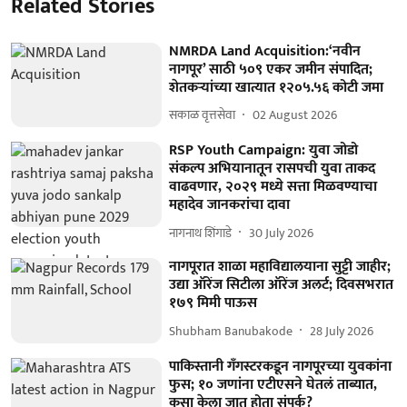
Related Stories
NMRDA Land Acquisition:‘नवीन
नागपूर’ साठी ५०९ एकर जमीन संपादित;
शेतकऱ्यांच्या खात्यात १२०५.५६ कोटी जमा
सकाळ वृत्तसेवा
02 August 2026
RSP Youth Campaign: युवा जोडो
संकल्प अभियानातून रासपची युवा ताकद
वाढवणार, २०२९ मध्ये सत्ता मिळवण्याचा
महादेव जानकरांचा दावा
नागनाथ शिंगाडे
30 July 2026
नागपूरात शाळा महाविद्यालयाना सुट्टी जाहीर;
उद्या ऑरेंज सिटीला ऑरेंज अलर्ट; दिवसभरात
१७९ मिमी पाऊस
Shubham Banubakode
28 July 2026
पाकिस्तानी गँगस्टरकडून नागपूरच्या युवकांना
फुस; १० जणांना एटीएसने घेतलं ताब्यात,
कसा केला जात होता संपर्क?