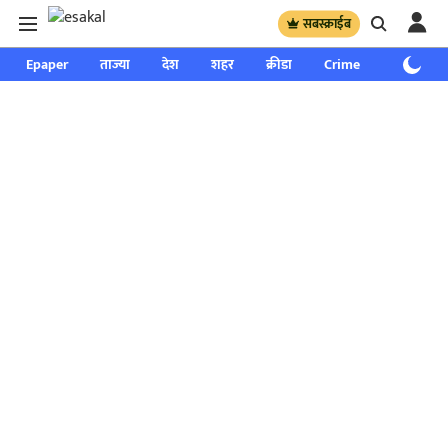
सबस्क्राईब
Epaper
ताज्या
देश
शहर
क्रीडा
Crime
साप्ताहिक