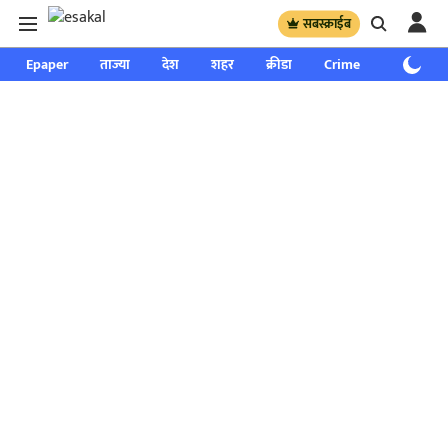
सबस्क्राईब
Epaper
ताज्या
देश
शहर
क्रीडा
Crime
साप्ताहिक