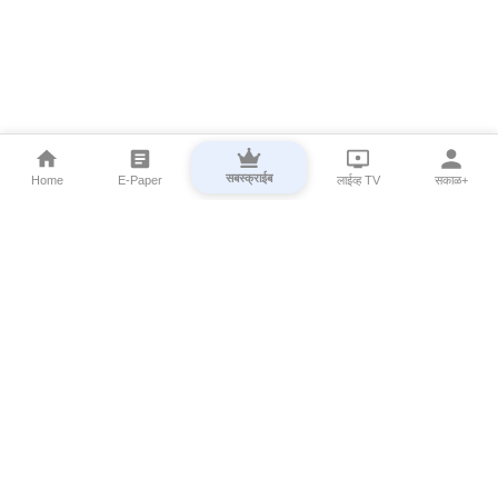
सबस्क्राईब
Home
E-Paper
लाईव्ह TV
सकाळ+
⌄
Marathi News
⌄
About Esakal
⌄