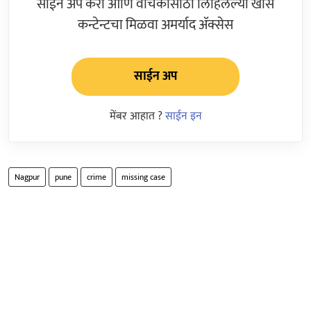
साईन अप करा आणि वाचकांसाठी लिहिलेल्या खास
कन्टेन्टचा मिळवा अमर्याद ॲक्सेस
साईन अप
मेंबर आहात ?
साईन इन
Nagpur
pune
crime
missing case