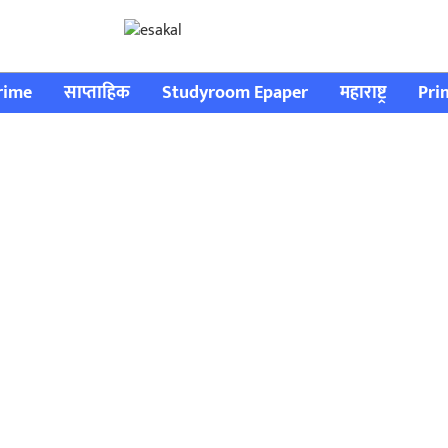
rime
साप्ताहिक
Studyroom Epaper
महाराष्ट्र
Pri