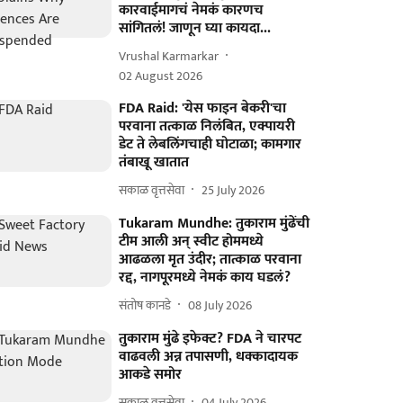
कारवाईमागचं नेमकं कारणच
सांगितलं! जाणून घ्या कायदा...
Vrushal Karmarkar
02 August 2026
FDA Raid: 'येस फाइन बेकरी'चा
परवाना तत्काळ निलंबित, एक्पायरी
डेट ते लेबलिंगचाही घोटाळा; कामगार
तंबाखू खातात
सकाळ वृत्तसेवा
25 July 2026
Tukaram Mundhe: तुकाराम मुंढेंची
टीम आली अन् स्वीट होममध्ये
आढळला मृत उंदीर; तात्काळ परवाना
रद्द, नागपूरमध्ये नेमकं काय घडलं?
संतोष कानडे
08 July 2026
तुकाराम मुंढे इफेक्ट? FDA ने चारपट
वाढवली अन्न तपासणी, धक्कादायक
आकडे समोर
सकाळ वृत्तसेवा
04 July 2026