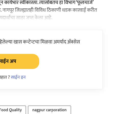
 कार्यभार स्वीकारला. त्यासोबतच हा विभाग ‘फूलचार्ज’
. नागपूर जिल्ह्यातही विविध ठिकाणी धडक कारवाई करीत
ार्थांचा साठा जप्त केला आहे.
ेल्या खास कन्टेन्टचा मिळवा अमर्याद ॲक्सेस
साईन अप
आहात ?
साईन इन
Food Quality
nagpur carporation