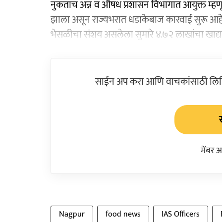
नुकताच अन्न व औषध प्रशासन विभागात आयुक्त म्हणून
झाला असून राज्यभरात धडाकेबाज कारवाई सुरू आहे
भेसळीचा संशय असलेला सुमारे ४.७२ लाखांचा खाद्यपद
साईन अप करा आणि वाचकांसाठी लिहिल
मेंबर 
Nagpur
food news
IAS Officers