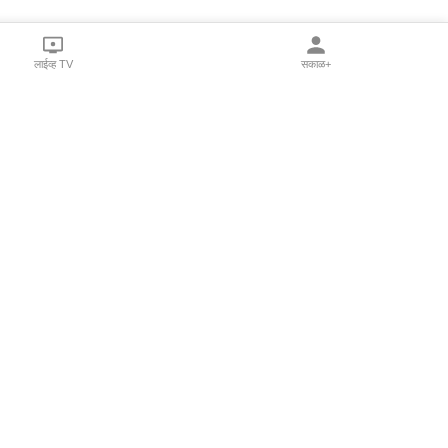
लाईव्ह TV
सकाळ+
l Programs
Print Products
Sakal Saptahik
hka
Family Doctor
 Crowdfunding
Sakal Publications