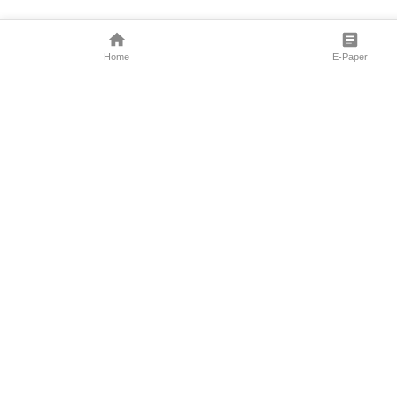
Home
E-Paper
Follow Us
Marathi News
Maharashtra N
Entertainment 
Sports News