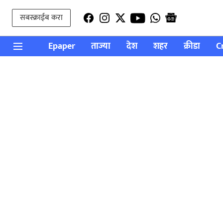
सबस्क्राईब करा
Epaper
ताज्या
देश
शहर
क्रीडा
C