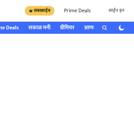
Prime Deals
साईन इन
सबस्क्राईब
me Deals
सकाळ मनी
प्रीमियर
आणखी
राशी भविष्य