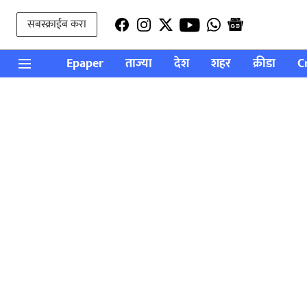
सबस्क्राईब करा
Epaper
ताज्या
देश
शहर
क्रीडा
C