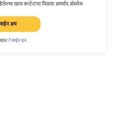
ेल्या खास कन्टेन्टचा मिळवा अमर्याद ॲक्सेस
साईन अप
आहात ?
साईन इन