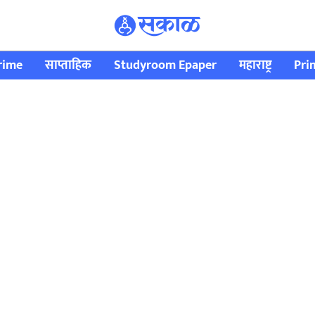
rime
साप्ताहिक
Studyroom Epaper
महाराष्ट्र
Pri