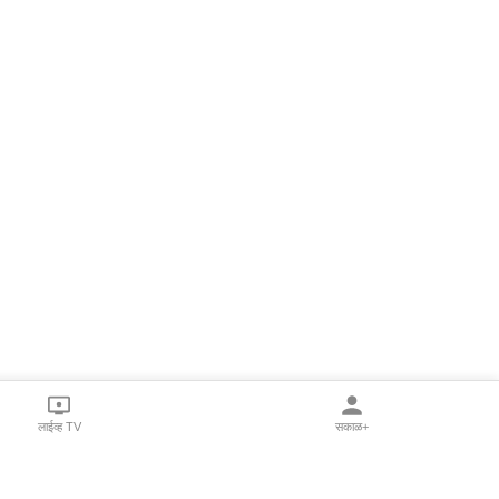
लाईव्ह TV
सकाळ+