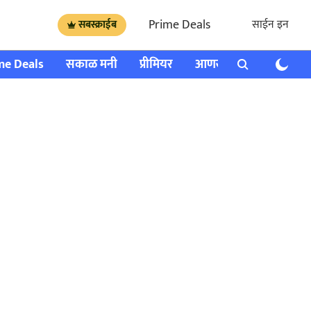
Prime Deals
साईन इन
सबस्क्राईब
me Deals
सकाळ मनी
प्रीमियर
आणखी
राशी भविष्य