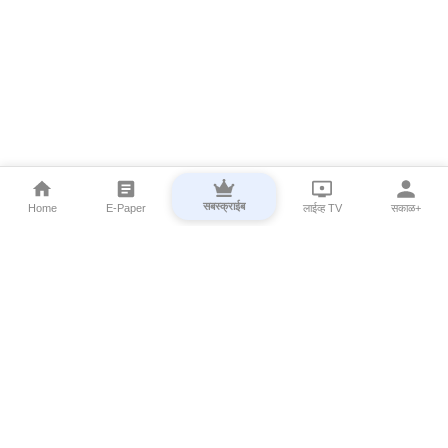
सबस्क्राईब
Home
E-Paper
लाईव्ह TV
सकाळ+
⌄
Marathi News
⌄
About Esakal