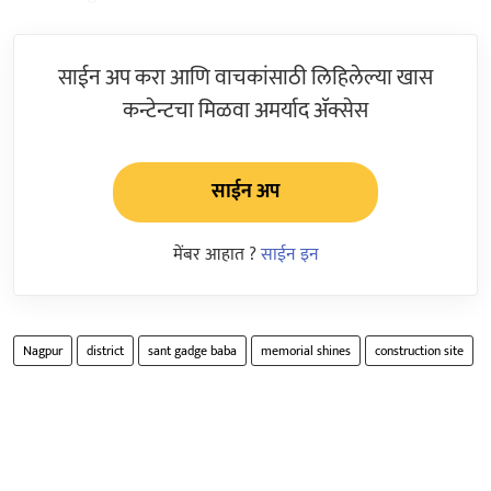
साईन अप करा आणि वाचकांसाठी लिहिलेल्या खास
कन्टेन्टचा मिळवा अमर्याद ॲक्सेस
साईन अप
मेंबर आहात ?
साईन इन
Nagpur
district
sant gadge baba
memorial shines
construction site