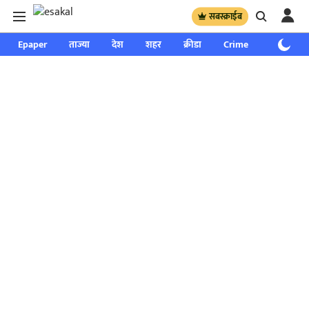
सबस्क्राईब
Epaper
ताज्या
देश
शहर
क्रीडा
Crime
साप्ताहिक