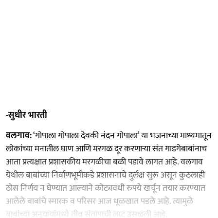
-सुधीर भारती
वलगाव:
‘गोपाला गोपाला देवकी नंदन गोपाला’ या भजनाच्या माध्यमातून
लोकांच्या मनातील घाण आणि मरगळ दूर करणाऱ्या संत गाडगेबाबांनाच
आता प्रत्यक्षात प्रशासकीय मरगळीचा बळी पडावे लागत आहे. वलगाव
येथील बाबांच्या निर्वाणभूमीकडे प्रशासनाचे दुर्लक्ष सुरू असून कुठलाही
ठोस निर्णय न घेण्यात आल्याने कोट्यवधी रुपये खर्चून तयार करण्यात
आलेले बाबांचे स्मारक व परिसर आज धूळखात पडले आहे. त्यामुळे
बाबांच्या अनुयायांमध्ये तीव्र संतापाची लाट उसळली आहे.