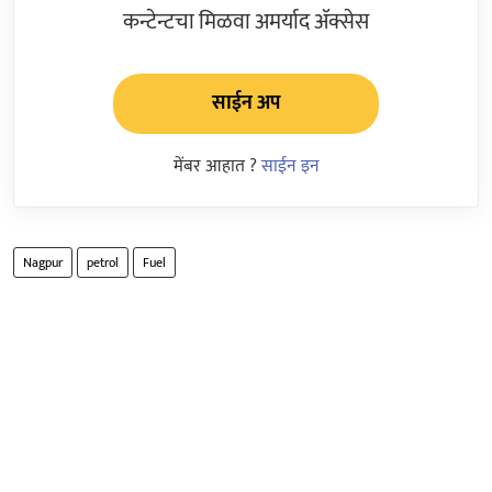
कन्टेन्टचा मिळवा अमर्याद ॲक्सेस
साईन अप
मेंबर आहात ?
साईन इन
Nagpur
petrol
Fuel