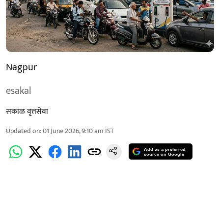
Nagpur
esakal
सकाळ वृत्तसेवा
Updated on
:
01 June 2026, 9:10 am
IST
Add as a preferred
source on Google