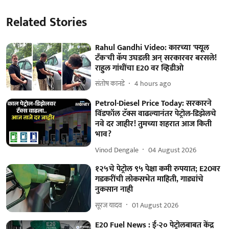
Related Stories
Rahul Gandhi Video: कारच्या 'फ्यूल
टँक'ची कॅप उघडली अन् सरकारवर बरसले!
राहुल गांधींचा E20 वर व्हिडीओ
संतोष कानडे
4 hours ago
Petrol-Diesel Price Today: सरकारने
विंडफॉल टॅक्स वाढल्यानंतर पेट्रोल-डिझेलचे
नवे दर जाहीर! तुमच्या शहरात आज किती
भाव?
Vinod Dengale
04 August 2026
१२५चे पेट्रोल ९५ पेक्षा कमी रुपयात; E20वर
गडकरींची लोकसभेत माहिती, गाड्यांचे
नुकसान नाही
सूरज यादव
01 August 2026
E20 Fuel News : ई-२० पेट्रोलबाबत केंद्र