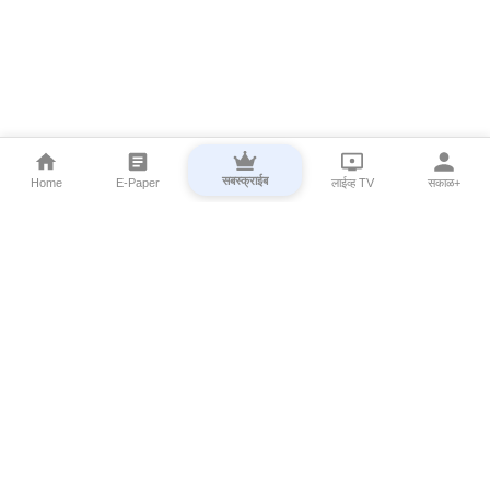
सबस्क्राईब
Home
E-Paper
लाईव्ह TV
सकाळ+
⌄
Marathi News
⌄
About Esakal