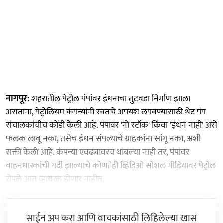
नागपूर:
शहरातील पेट्रोल पंपांवर इंधनाचा तुटवडा निर्माण झाला
असताना, पेट्रोलियम कंपन्यांनी स्वतःचे अपयश लपवण्यासाठी थेट पंप
संचालकांचीच कोंडी केली आहे. पंपावर 'नो स्टॉक' किंवा 'इंधन नाही' असे
फलक लावू नका, तसेच इंधन संपल्याचे ग्राहकांना सांगू नका, अशी
सक्ती केली आहे. कंपन्या एवढ्यावरच थांबल्या नाही तर, पंपांवर
वाहनधारकांची गर्दी झाल्याचे कोणतेही व्हिडिओ सोशल मीडियावर पेट्रोल
रोपले आत व्हायरल होणार नाहीत.
साईन अप करा आणि वाचकांसाठी लिहिलेल्या खास