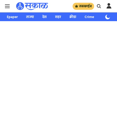
सबस्क्राईब
Epaper
ताज्या
देश
शहर
क्रीडा
Crime
साप्ताहिक