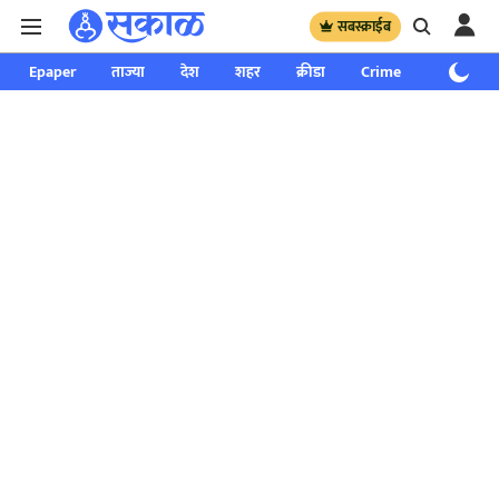
सबस्क्राईब
Epaper
ताज्या
देश
शहर
क्रीडा
Crime
साप्ताहिक