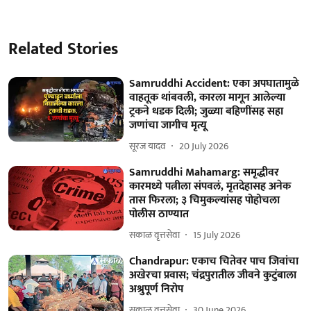
Related Stories
Samruddhi Accident: एका अपघातामुळे
वाहतूक थांबवली, कारला मागून आलेल्या
ट्रकने धडक दिली; जुळ्या बहिणींसह सहा
जणांचा जागीच मृत्यू
सूरज यादव
20 July 2026
Samruddhi Mahamarg: समृद्धीवर
कारमध्ये पत्नीला संपवलं, मृतदेहासह अनेक
तास फिरला; ३ चिमुकल्यांसह पोहोचला
पोलीस ठाण्यात
सकाळ वृत्तसेवा
15 July 2026
Chandrapur: एकाच चितेवर पाच जिवांचा
अखेरचा प्रवास; चंद्रपुरातील जीवने कुटुंबाला
अश्रुपूर्ण निरोप
सकाळ वृत्तसेवा
30 June 2026