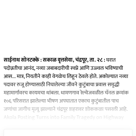
साईनाथ सोनटक्के : सकाळ वृत्तसेवा, चंद्रपूर, ता. २८ :
घरात
पदोन्नतीचा आनंद, नव्या जबाबदारीची स्वप्ने आणि उज्ज्वल भविष्याची
आस... मात्र, नियतीने काही वेगळेच लिहून ठेवले होते. अकोल्यात नव्या
पदावर रुजू होण्यासाठी निघालेल्या जीवने कुटुंबाचा प्रवास समृद्धी
महामार्गावरच कायमचा थांबला. धामणगाव रेल्वेजवळील चॅनल क्रमांक
१०६ परिसरात झालेल्या भीषण अपघातात एकाच कुटुंबातील पाच
जणांचा जागीच मृत्यू झाल्याने चंद्रपूर शहरावर शोककळा पसरली आहे.
Akola Posting Turns into Family Tragedy on Highway