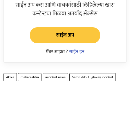
साईन अप करा आणि वाचकांसाठी लिहिलेल्या खास
कन्टेन्टचा मिळवा अमर्याद ॲक्सेस
साईन अप
मेंबर आहात ?
साईन इन
Akola
maharashtra
accident news
Samruddhi Highway incident