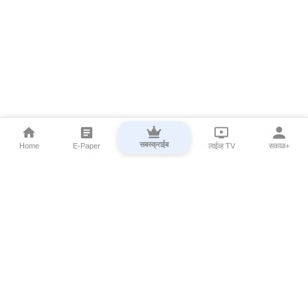
सबस्क्राईब
Home
E-Paper
लाईव्ह TV
सकाळ+
⌄
Marathi News