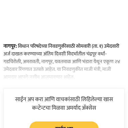
नागपूर:
विधान परिषदेच्या निवडणुकीसाठी सोमवारी (ता. १) उमेदवारी
अर्ज दाखल करण्याच्या अंतिम दिवशी विदर्भातील चंद्रपूर वर्धा-
गडचिरोली, अमरावती, नागपूर, यवतमाळ आणि भंडारा येथून एकूण २४
उमेदवार रिंगणात उतरले आहेत. या निवडणुकीत माजी मंत्री, माजी
आमदार आपले नशीब आजमावणार आहेत.
साईन अप करा आणि वाचकांसाठी लिहिलेल्या खास
कन्टेन्टचा मिळवा अमर्याद ॲक्सेस