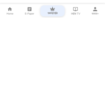
सबस्क्राईब
Home
E-Paper
लाईव्ह TV
सकाळ+
⌄
Marathi News
⌄
About Esakal
⌄
Digital Products
⌄
Sakal Programs