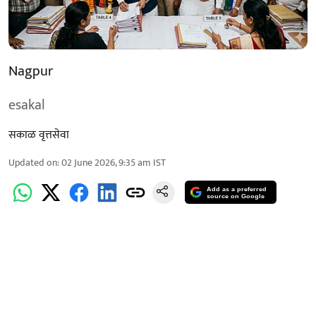
Nagpur
esakal
सकाळ वृत्तसेवा
Updated on
:
02 June 2026, 9:35 am
IST
Add as a preferred
source on Google