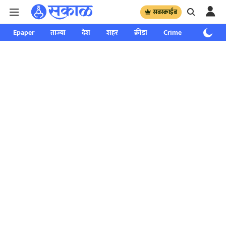
सबस्क्राईब
Epaper
ताज्या
देश
शहर
क्रीडा
Crime
साप्ताहिक