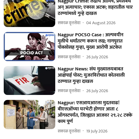
Nagpur Crime: लग्नाचे आमिष, प्रेमसंबंध
अन् अत्याचार; एकास अटक; शहरातील चार
ठाण्यांमध्‍ये गुन्हे दाखल
सकाळ वृत्तसेवा
04 August 2026
Nagpur POCSO Case : अल्पवयीन
मुलीचे धर्मांतरण करून लग्न; नागपुरात
पॉक्सोसह गुन्हा, मुख्य आरोपी अटकेत
सकाळ वृत्तसेवा
26 July 2026
Nagpur News: संघ मुख्यालयबाबत
आक्षेपार्ह पोस्ट; युजरविरोधात कोतवाली
ठाण्यात गुन्हा दाखल
सकाळ वृत्तसेवा
26 July 2026
Nagpur: एसआयआरला मुदतवाढ!
बीएलओंच्या घरभेटी होणार आता ८
ऑगस्टपर्यंत, जिल्ह्यात आजवर २९.२८ टक्के
काम पूर्ण
सकाळ वृत्तसेवा
19 July 2026