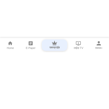
सबस्क्राईब
Home
E-Paper
लाईव्ह TV
सकाळ+
⌄
Marathi News
⌄
About Esakal