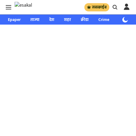
सबस्क्राईब
Epaper
ताज्या
देश
शहर
क्रीडा
Crime
साप्ताहिक