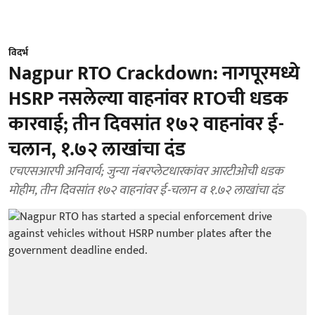
विदर्भ
Nagpur RTO Crackdown: नागपूरमध्ये
HSRP नसलेल्या वाहनांवर RTOची धडक
कारवाई; तीन दिवसांत १७२ वाहनांवर ई-
चलान, १.७२ लाखांचा दंड
एचएसआरपी अनिवार्य; जुन्या नंबरप्लेटधारकांवर आरटीओची धडक
मोहीम, तीन दिवसांत १७२ वाहनांवर ई-चलान व १.७२ लाखांचा दंड