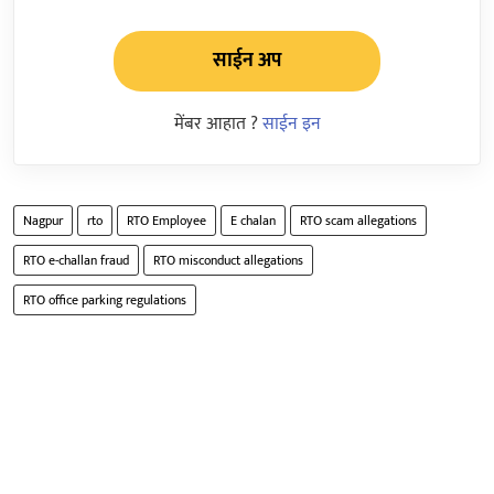
साईन अप
मेंबर आहात ?
साईन इन
Nagpur
rto
RTO Employee
E chalan
RTO scam allegations
RTO e-challan fraud
RTO misconduct allegations
RTO office parking regulations