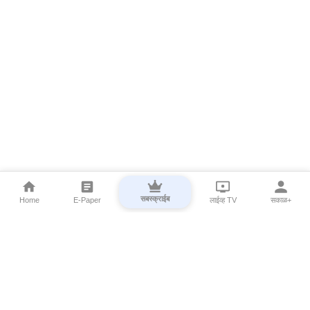
सबस्क्राईब
Home
E-Paper
लाईव्ह TV
सकाळ+