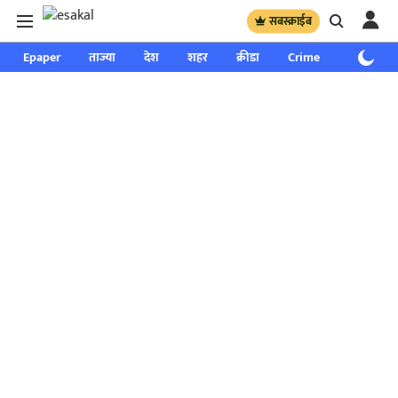
सबस्क्राईब
Epaper
ताज्या
देश
शहर
क्रीडा
Crime
साप्ताहिक