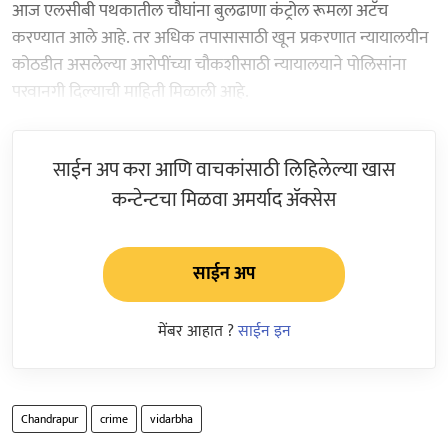
आज एलसीबी पथकातील चौघांना बुलढाणा कंट्रोल रूमला अटॅच
करण्यात आले आहे. तर अधिक तपासासाठी खून प्रकरणात न्यायालयीन
कोठडीत असलेल्या आरोपींच्या चौकशीसाठी न्यायालयाने पोलिसांना
परवानगी दिल्याची माहिती मिळाली आहे.
साईन अप करा आणि वाचकांसाठी लिहिलेल्या खास
कन्टेन्टचा मिळवा अमर्याद ॲक्सेस
साईन अप
मेंबर आहात ?
साईन इन
Chandrapur
crime
vidarbha