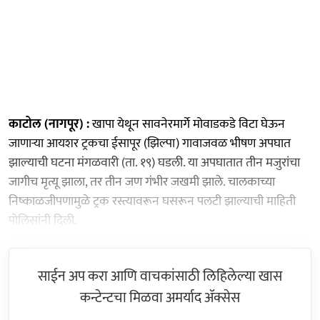
काटोल (नागपूर) :
खापा येथून सावनेरमार्गे मोवाडकडे विटा घेऊन
जाणाऱ्या आयशर ट्रकचा ईसापूर (झिल्पा) गावाजवळ भीषण अपघात
झाल्याची घटना मंगळवारी (ता. १९) घडली. या अपघातात तीन मजुरांचा
जागीच मृत्यू झाला, तर तीन जण गंभीर जखमी झाले. चालकाच्या
निष्काळजीपणामुळे ट्रक रस्त्यावरून घसरून पलटी झाल्याची माहिती
पोलिसांनी दिली.
साईन अप करा आणि वाचकांसाठी लिहिलेल्या खास
कन्टेन्टचा मिळवा अमर्याद ॲक्सेस