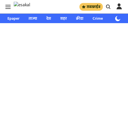
सबस्क्राईब
Epaper
ताज्या
देश
शहर
क्रीडा
Crime
साप्ताहिक