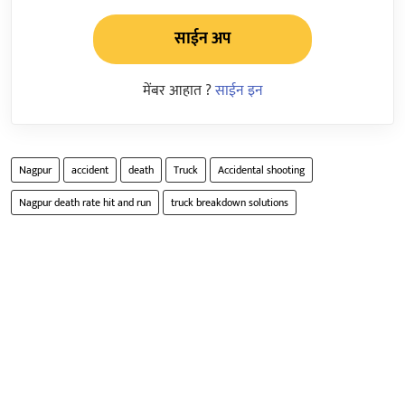
साईन अप
मेंबर आहात ?
साईन इन
Nagpur
accident
death
Truck
Accidental shooting
Nagpur death rate hit and run
truck breakdown solutions