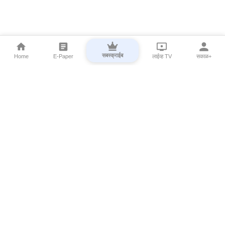
सबस्क्राईब
Home
E-Paper
लाईव्ह TV
सकाळ+
⌄
Marathi News
⌄
About Esakal
⌄
Digital Products
⌄
Sakal Programs